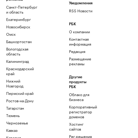
Уведомления
Санкт-Петербург
RSS Новости
и область
Екатеринбург
РБК
Новосибирск
О компании
Омск
Контактная
Башкортостан
информация
Вологодская
Редакция
область
Размещение
Калининград
рекламы
Краснодарский
край
Другие
Нижний
продукты
Новгород
РБК
Пермский край
Облако для
бизнеса
Ростов-на-Дону
Корпоративный
Татарстан
регистратор
Тюмень
доменов
Черноземье
Хостинг
сайтов
Кавказ
Рег.решения
Карелия