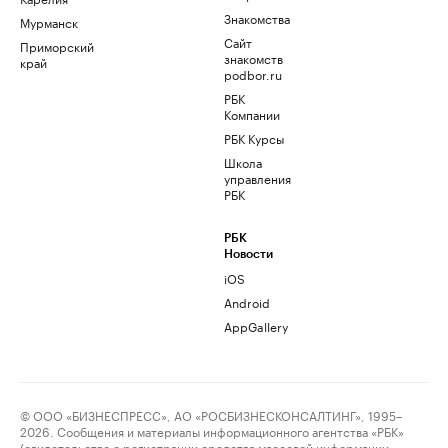
Знакомства
Мурманск
Сайт
Приморский
знакомств
край
podbor.ru
РБК
Компании
РБК Курсы
Школа
управления
РБК
РБК
Новости
iOS
Android
AppGallery
© ООО «БИЗНЕСПРЕСС», АО «РОСБИЗНЕСКОНСАЛТИНГ», 1995–
2026. Сообщения и материалы информационного агентства «РБК»
(свидетельство о регистрации средства массовой информации