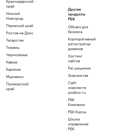
Краснодарский
край
Другие
Нижний
продукты
Новгород
РБК
Пермский край
Облако для
бизнеса
Ростов-на-Дону
Корпоративный
Татарстан
регистратор
Тюмень
доменов
Черноземье
Хостинг
сайтов
Кавказ
Рег.решения
Карелия
Знакомства
Мурманск
Сайт
Приморский
знакомств
край
podbor.ru
РБК
Компании
РБК Курсы
Школа
управления
РБК