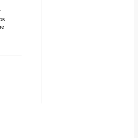
т
ов
ве