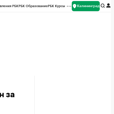
Калининград
вления РБК
РБК Образование
РБК Курсы
рейтинги
Франшизы
Газета
ок наличной валюты
н за