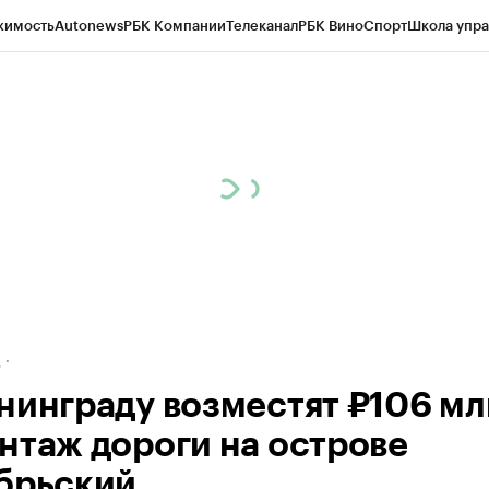
жимость
Autonews
РБК Компании
Телеканал
РБК Вино
Спорт
Школа упра
ипто
РБК Бизнес-среда
Дискуссионный клуб
Исследования
Кредитные 
рагентов
Политика
Экономика
Бизнес
Технологии и медиа
Финансы
Рын
д
нинграду возместят ₽106 мл
нтаж дороги на острове
брьский