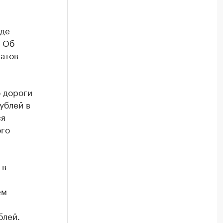
аде
. Об
татов
ю дороги
ублей в
ся
ого
 в
ем
блей.