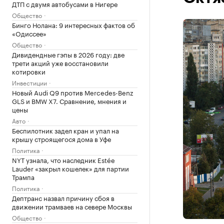
ДТП с двумя автобусами в Нигере
Общество
Бинго Нолана: 9 интересных фактов об
«Одиссее»
Общество
Дивидендные гэпы в 2026 году: две
трети акций уже восстановили
котировки
Инвестиции
Новый Audi Q9 против Mercedes-Benz
GLS и BMW X7. Сравнение, мнения и
цены
Авто
Беспилотник задел кран и упал на
крышу строящегося дома в Уфе
Политика
NYT узнала, что наследник Estée
Lauder «закрыл кошелек» для партии
Трампа
Политика
Дептранс назвал причину сбоя в
движении трамваев на севере Москвы
Общество