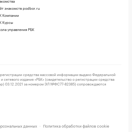
акомства
йт знакомств podbor.ru
К Компании
К Курсы
ола управления РБК
регистрации средства массовой информации выдано Федеральной
и сетевого издания «РБК» (свидетельство о регистрации средства
ор) 03.12.2021 за номером ЭЛ №ФС77-82385) сопровождаются
ерсональных данных
Политика обработки файлов cookie
·