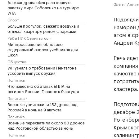
Александрова обыграла первую
Фото: Алек
ракетку мира Соболенко на турнире
WTA
Подрядчик
Спорт
Больше прогулок, свежего воздуха и
намерен д
отдыха: квартиры рядом с парками
этом в ср
РБК и ПИК Серия плюс
Андрей К
Минпросвещения обновило
федеральный список учебников для
школ
Речь идет
Общество
компания
WP узнала о требовании Пентагона
качестве
ускорить выпуск оружия
потратить
Политика
Что известно об атаках БПЛА на
кластера.
регионы России. Главное к 9 августа
Политика
Подготови
Военные уничтожили 153 дрона над
Россией в ночь на 9 августа
декабре 
Политика
Ротенбер
Военные перехватили около 30 дронов
Крымског
над Ростовской областью за ночь
калинингр
Политика