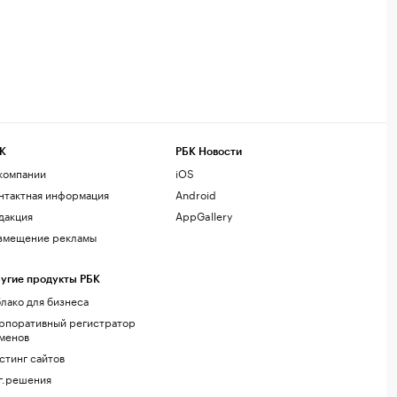
К
РБК Новости
компании
iOS
нтактная информация
Android
дакция
AppGallery
змещение рекламы
угие продукты РБК
лако для бизнеса
рпоративный регистратор
менов
стинг сайтов
г.решения