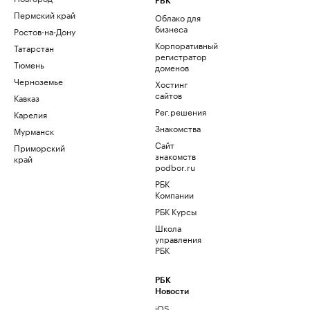
РБК
Пермский край
Облако для
бизнеса
Ростов-на-Дону
Корпоративный
Татарстан
регистратор
Тюмень
доменов
Черноземье
Хостинг
сайтов
Кавказ
Рег.решения
Карелия
Знакомства
Мурманск
Сайт
Приморский
знакомств
край
podbor.ru
РБК
Компании
РБК Курсы
Школа
управления
РБК
РБК
Новости
iOS