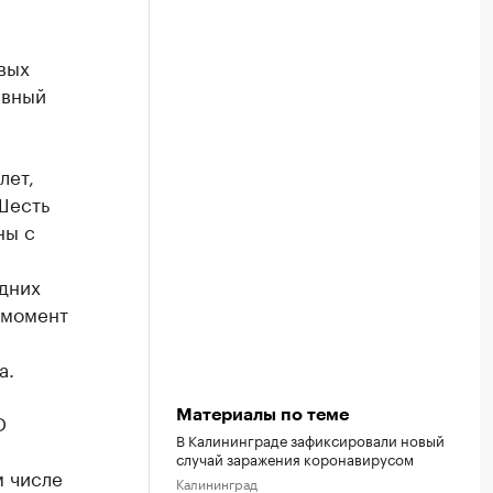
вых
ивный
лет,
Шесть
ны с
дних
 момент
а.
Материалы по теме
D
В Калининграде зафиксировали новый
случай заражения коронавирусом
м числе
Калининград