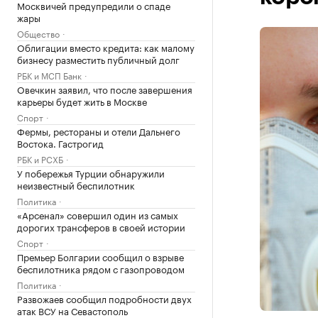
Москвичей предупредили о спаде
жары
Общество
Облигации вместо кредита: как малому
бизнесу разместить публичный долг
РБК и МСП Банк
Овечкин заявил, что после завершения
карьеры будет жить в Москве
Спорт
Фермы, рестораны и отели Дальнего
Востока. Гастрогид
РБК и РСХБ
У побережья Турции обнаружили
неизвестный беспилотник
Политика
«Арсенал» совершил один из самых
дорогих трансферов в своей истории
Спорт
Премьер Болгарии сообщил о взрыве
беспилотника рядом с газопроводом
Политика
Развожаев сообщил подробности двух
атак ВСУ на Севастополь