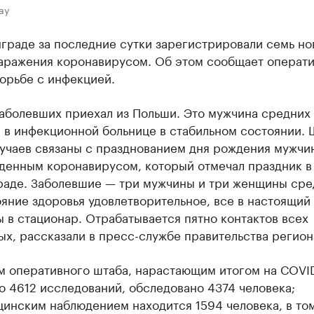
ay
граде за последние сутки зарегистрировали семь но
заражения коронавирусом. Об этом сообщает операт
орьбе с инфекцией.
аболевших приехал из Польши. Это мужчина средних 
 в инфекционной больнице в стабильном состоянии. 
лучаев связаны с празднованием дня рождения мужчи
денным коронавирусом, который отмечал праздник в
раде. Заболевшие — три мужчины и три женщины сре
ояние здоровья удовлетворительное, все в настоящий
в стационар. Отрабатывается пятно контактов всех
х, рассказали в пресс-службе правительства регион
м оперативного штаба, нарастающим итогом на СОVI
 4612 исследований, обследовано 4374 человека;
цинским наблюдением находится 1594 человека, в то