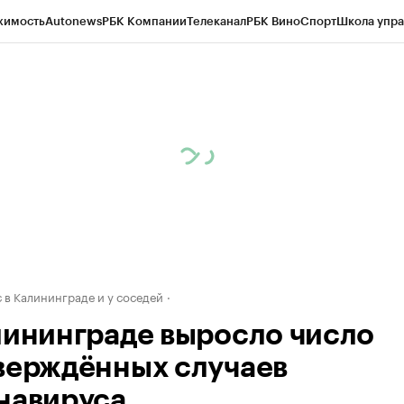
жимость
Autonews
РБК Компании
Телеканал
РБК Вино
Спорт
Школа упра
ипто
РБК Бизнес-среда
Дискуссионный клуб
Исследования
Кредитные 
рагентов
Политика
Экономика
Бизнес
Технологии и медиа
Финансы
Рын
 в Калининграде и у соседей
лининграде выросло число
верждённых случаев
навируса