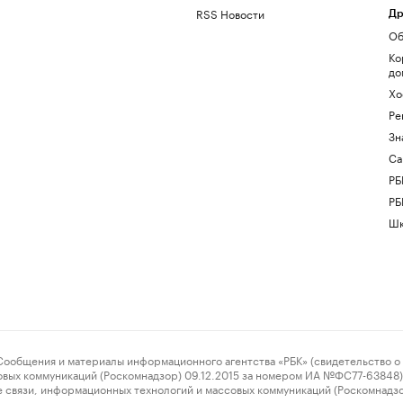
RSS Новости
Др
Об
Ко
до
Хо
Ре
Зн
Са
РБ
РБ
Шк
ения и материалы информационного агентства «РБК» (свидетельство о 
овых коммуникаций (Роскомнадзор) 09.12.2015 за номером ИА №ФС77-63848) 
 связи, информационных технологий и массовых коммуникаций (Роскомнадз