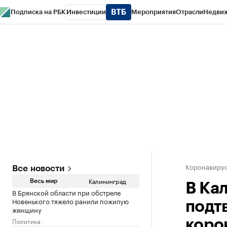
Подписка на РБК
Инвестиции
Мероприятия
Отрасли
Недви
РБК Life
Тренды
Визионеры
Национальные проекты
Город
Стиль
Кр
Спецпроекты СПб
Конференции СПб
Спецпроекты
Проверка конт
Коронавирус
Все новости
Калининград
Весь мир
В Ка
В Брянской области при обстреле
Новенького тяжело ранили пожилую
подт
женщину
Политика
коро