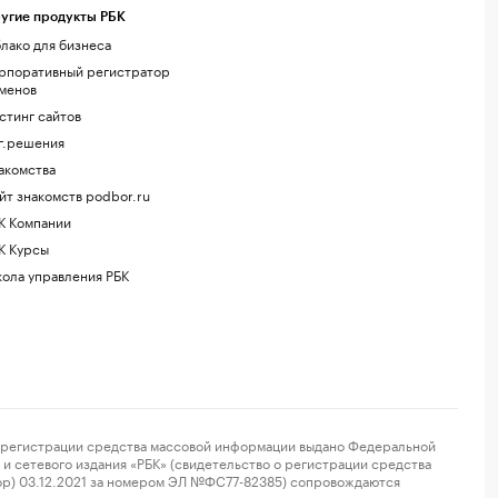
угие продукты РБК
лако для бизнеса
рпоративный регистратор
менов
стинг сайтов
г.решения
акомства
йт знакомств podbor.ru
К Компании
К Курсы
ола управления РБК
регистрации средства массовой информации выдано Федеральной
и сетевого издания «РБК» (свидетельство о регистрации средства
ор) 03.12.2021 за номером ЭЛ №ФС77-82385) сопровождаются