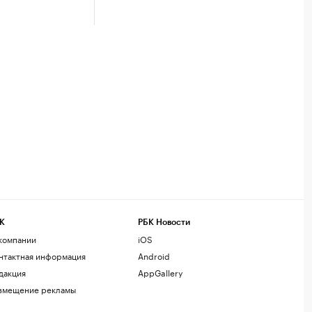
К
РБК Новости
компании
iOS
нтактная информация
Android
дакция
AppGallery
змещение рекламы