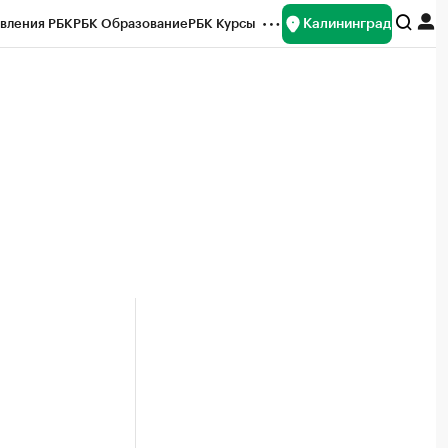
Калининград
вления РБК
РБК Образование
РБК Курсы
рейтинги
Франшизы
Газета
ок наличной валюты