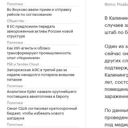
Политика
Фото: Pixab
Во Внуково ввели прием и отправку
рейсов по согласованию
В Калинин
Общество
случаев 
В ЕС предложили передать
замороженные активы России новой
штаб по б
структуре
Политика
Один из з
Как ИИ-агенты и облако
сейчас он
трансформируют промышленность:
опыт «Норникеля»
других с
РБК и Yandex Cloud
подтверж
Запорожская АЭС в третий раз за
Калининг
неделю ненадолго потеряла внешнее
питание
лет, сост
Политика
помещены 
Аналитики Kpler назвали крупнейшего
зараженны
поставщика авиатоплива в Европу
Политика
Сенат США согласовал краткосрочный
По данны
бюджет, чтобы избежать нового
проведено
шатдауна
под меди
Политика