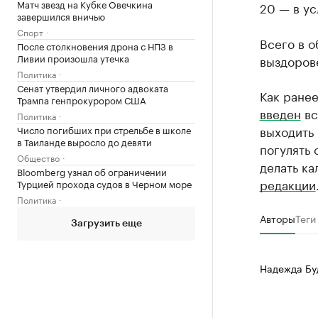
Матч звезд на Кубке Овечкина
20 — в ус
завершился вничью
Спорт
Всего в о
После столкновения дрона с НПЗ в
Ливии произошла утечка
выздоров
Политика
Сенат утвердил личного адвоката
Как ранее
Трампа генпрокурором США
введен
вс
Политика
выходить 
Число погибших при стрельбе в школе
в Таиланде выросло до девяти
погулять 
Общество
делать к
Bloomberg узнал об ограничении
редакции
Турцией прохода судов в Черном море
Политика
Авторы
Теги
Загрузить еще
Надежда Бу