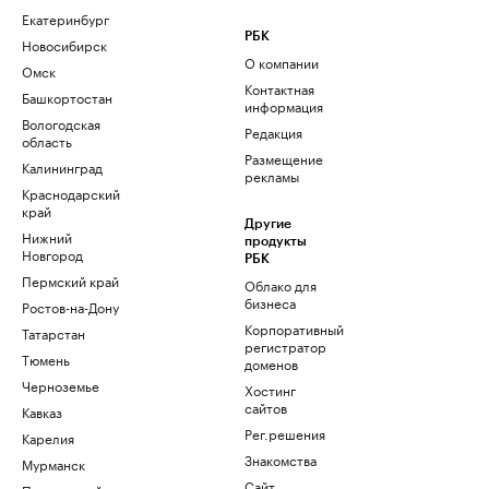
Екатеринбург
РБК
Новосибирск
О компании
Омск
Контактная
Башкортостан
информация
Вологодская
Редакция
область
Размещение
Калининград
рекламы
Краснодарский
край
Другие
Нижний
продукты
Новгород
РБК
Пермский край
Облако для
бизнеса
Ростов-на-Дону
Корпоративный
Татарстан
регистратор
Тюмень
доменов
Черноземье
Хостинг
сайтов
Кавказ
Рег.решения
Карелия
Знакомства
Мурманск
Сайт