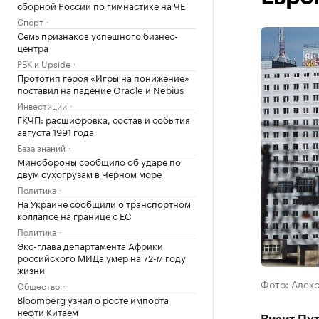
сборной России по гимнастике на ЧЕ
Спорт
Семь признаков успешного бизнес-
центра
РБК и Upside
Прототип героя «Игры на понижение»
поставил на падение Oracle и Nebius
Инвестиции
ГКЧП: расшифровка, состав и события
августа 1991 года
База знаний
Минобороны сообщило об ударе по
двум сухогрузам в Черном море
Политика
На Украине сообщили о транспортном
коллапсе на границе с ЕС
Политика
Экс-глава департамента Африки
российского МИДа умер на 72-м году
жизни
Фото: Алек
Общество
Bloomberg узнал о росте импорта
нефти Китаем