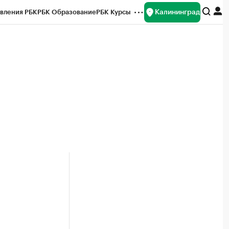
Калининград
вления РБК
РБК Образование
РБК Курсы
рейтинги
Франшизы
Газета
ок наличной валюты