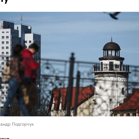
сандр Подгорчук