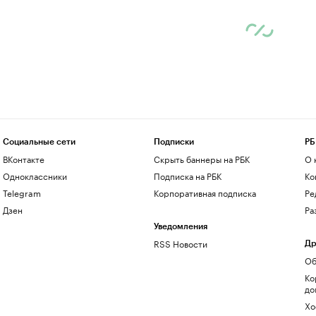
Социальные сети
Подписки
РБ
ВКонтакте
Скрыть баннеры на РБК
О 
Одноклассники
Подписка на РБК
Ко
Telegram
Корпоративная подписка
Ре
Дзен
Ра
Уведомления
RSS Новости
Др
Об
Ко
до
Хо