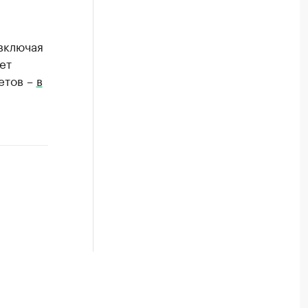
включая
ет
етов –
в