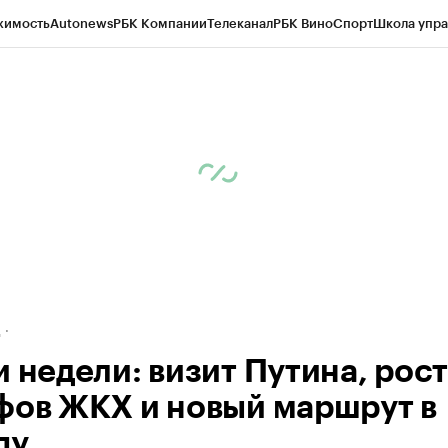
жимость
Autonews
РБК Компании
Телеканал
РБК Вино
Спорт
Школа упра
ипто
РБК Бизнес-среда
Дискуссионный клуб
Исследования
Кредитные 
рагентов
Политика
Экономика
Бизнес
Технологии и медиа
Финансы
Рын
д
и недели: визит Путина, рост
фов ЖКХ и новый маршрут в
пу