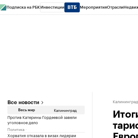
Подписка на РБК
Инвестиции
Мероприятия
Отрасли
Недви
РБК Life
Тренды
Визионеры
Национальные проекты
Город
Стиль
Кр
Спецпроекты СПб
Конференции СПб
Спецпроекты
Проверка конт
Калинингра
Все новости
Калининград
Весь мир
Итог
Против Катерины Гордеевой завели
уголовное дело
тари
Политика
Хорватия отказала в визах лидерам
Евро