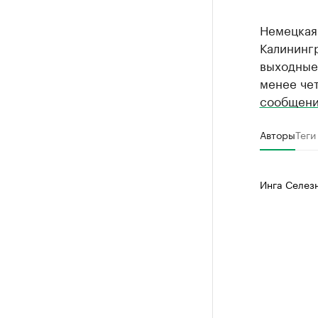
Немецкая 
Калинингр
выходные,
менее че
сообщени
Авторы
Теги
Инга Селез