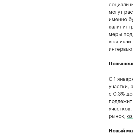
социальн
могут рас
именно бу
калининг
меры подд
возникли
интервью
Повышени
С 1 январ
участки, 
с 0,3% до
подлежит
участков.
рынок,
оз
Новый ма