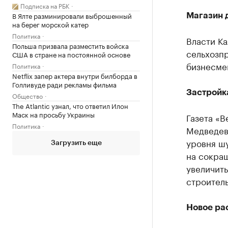
Подписка на РБК
В Ялте разминировали выброшенный
Магазин 
на берег морской катер
Политика
Власти К
Польша призвала разместить войска
сельхозп
США в стране на постоянной основе
бизнесме
Политика
Netflix запер актера внутри билборда в
Голливуде ради рекламы фильма
Застройк
Общество
The Atlantic узнал, что ответил Илон
Маск на просьбу Украины
Газета «
Политика
Медведев
уровня ш
Загрузить еще
на сокра
увеличить
строител
Новое ра