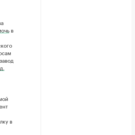
ва
мочь
в
ского
росам
завод
д.
мой
ент
лку в