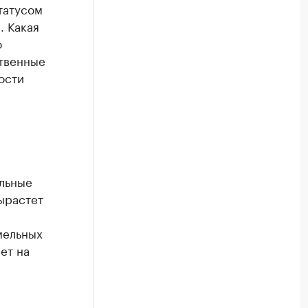
татусом
. Какая
о
твенные
ости
ельные
ырастет
мельных
ет на