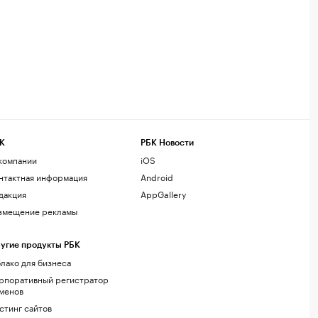
К
РБК Новости
компании
iOS
нтактная информация
Android
дакция
AppGallery
змещение рекламы
угие продукты РБК
лако для бизнеса
рпоративный регистратор
менов
стинг сайтов