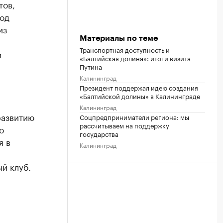
тов,
иод
из
Материалы по теме
Транспортная доступность и
и
«Балтийская долина»: итоги визита
Путина
Калининград
Президент поддержал идею создания
«Балтийской долины» в Калининграде
Калининград
развитию
Соцпредприниматели региона: мы
рассчитываем на поддержку
о
государства
я в
Калининград
й клуб.