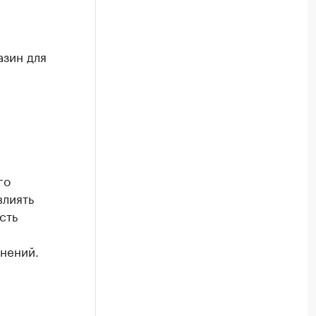
азин для
го
влиять
сть
нений.