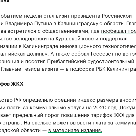
тина
событием недели стал визит президента Российской
и Владимира Путина в Калининградскую область. Гла
тва встретился с общественниками, где
пообещал по
ьстве велодорожки на Куршской косе и
поддержал
изации в Калининграде инновационного технологиче
алтийская долина». А также собрал Госсовет по воп
ранения и посетил Прибалтийский судостроительный 
 Главные тезисы визита —
в подборке РБК Калинингра
ифов ЖКХ
ьство РФ определило средний индекс размера вноси
и платы за коммунальные услуги на 2020 год. Докум
ивает предельный порог повышения тарифов ЖКХ для
 страны. На сколько может вырасти плата за коммуна
радской области —
в материале издания.