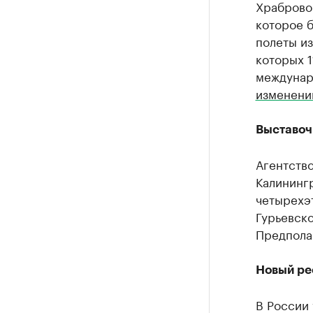
Храброво
которое б
полеты из
которых 1
междунар
изменени
Выставоч
Агентств
Калининг
четырехэ
Гурьевско
Предполаг
Новый ре
В России