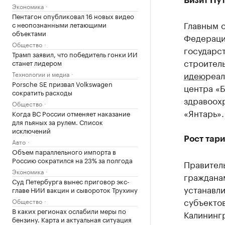
Визит Пу
Экономика
Пентагон опубликовал 16 новых видео
Главным 
с неопознанными летающими
объектами
Федераци
Общество
государс
Трамп заявил, что победитель гонки ИИ
строител
станет лидером
идею
реал
Технологии и медиа
Porsche SE призвал Volkswagen
центра «Б
сократить расходы
здравоох
Общество
«Янтарь».
Когда ВС России отменяет наказание
для пьяных за рулем. Список
исключений
Рост тар
Авто
Объем параллельного импорта в
Россию сократился на 23% за полгода
Правител
Экономика
гражданам
Суд Петербурга вынес приговор экс-
устанавл
главе НИИ вакцин и сывороток Трухину
субъектов
Общество
В каких регионах ослабили меры по
Калининг
бензину. Карта и актуальная ситуация