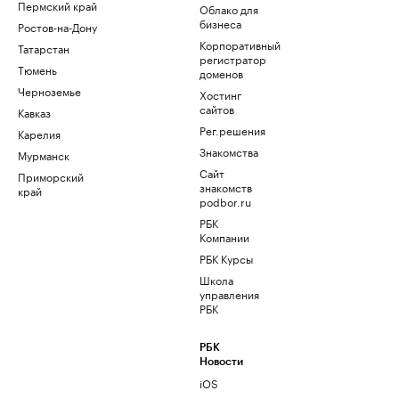
Пермский край
Облако для
бизнеса
Ростов-на-Дону
Корпоративный
Татарстан
регистратор
Тюмень
доменов
Черноземье
Хостинг
сайтов
Кавказ
Рег.решения
Карелия
Знакомства
Мурманск
Сайт
Приморский
знакомств
край
podbor.ru
РБК
Компании
РБК Курсы
Школа
управления
РБК
РБК
Новости
iOS