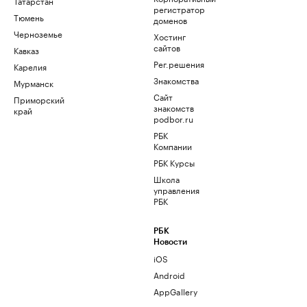
Татарстан
регистратор
Тюмень
доменов
Черноземье
Хостинг
сайтов
Кавказ
Рег.решения
Карелия
Знакомства
Мурманск
Сайт
Приморский
знакомств
край
podbor.ru
РБК
Компании
РБК Курсы
Школа
управления
РБК
РБК
Новости
iOS
Android
AppGallery