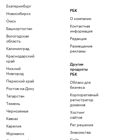
Екатеринбург
РБК
Новосибирск
О компании
Омск
Контактная
Башкортостан
информация
Вологодская
Редакция
область
Размещение
Калининград
рекламы
Краснодарский
край
Другие
Нижний
продукты
Новгород
РБК
Пермский край
Облако для
бизнеса
Ростов-на-Дону
Корпоративный
Татарстан
регистратор
Тюмень
доменов
Черноземье
Хостинг
сайтов
Кавказ
Рег.решения
Карелия
Знакомства
Мурманск
Сайт