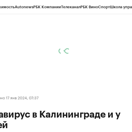
жимость
Autonews
РБК Компании
Телеканал
РБК Вино
Спорт
Школа упра
ипто
РБК Бизнес-среда
Дискуссионный клуб
Исследования
Кредитные 
рагентов
Политика
Экономика
Бизнес
Технологии и медиа
Финансы
Рын
о 17 янв 2024, 07:37
вирус в Калининграде и у
ей