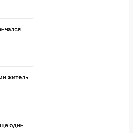
ончался
ин житель
еще один