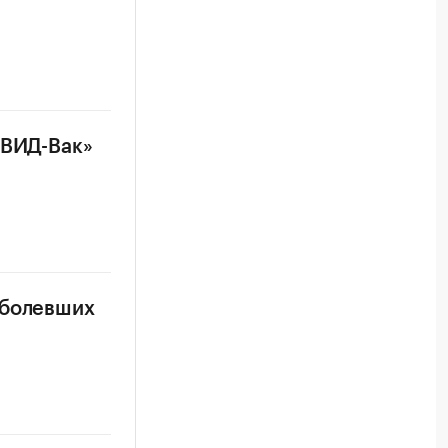
ОВИД-Вак»
аболевших