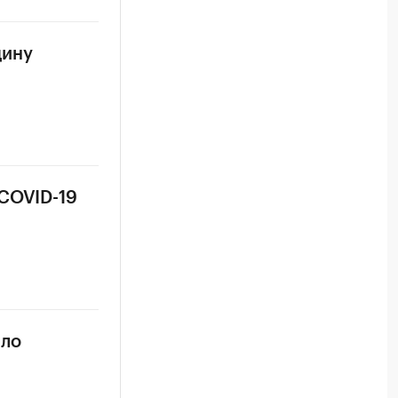
цину
 COVID-19
сло