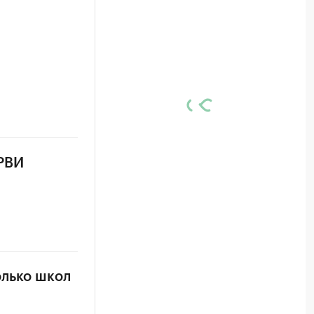
ОРВИ
олько школ