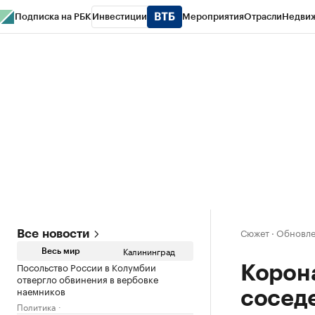
Подписка на РБК
Инвестиции
Мероприятия
Отрасли
Недви
РБК Life
Тренды
Визионеры
Национальные проекты
Город
Стиль
Кр
Спецпроекты СПб
Конференции СПб
Спецпроекты
Проверка конт
Сюжет
·
Обновлен
Все новости
Калининград
Весь мир
Посольство России в Колумбии
Корона
отвергло обвинения в вербовке
наемников
сосед
Политика