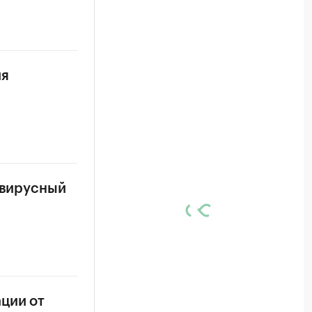
ия
авирусный
ции от