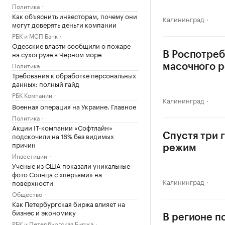
Политика
Как объяснить инвесторам, почему они
Калининград
могут доверять деньги компании
РБК и МСП Банк
Одесские власти сообщили о пожаре
на сухогрузе в Черном море
В Роспотреб
Политика
масочного 
Требования к обработке персональных
данных: полный гайд
РБК Компании
Калининград
Военная операция на Украине. Главное
Политика
Акции IT-компании «Софтлайн»
подскочили на 16% без видимых
Спустя три 
причин
режим
Инвестиции
Ученые из США показали уникальные
фото Солнца с «перьями» на
Калининград
поверхности
Общество
Как Петербургская биржа влияет на
бизнес и экономику
В регионе п
РБК и Петербургская Биржа