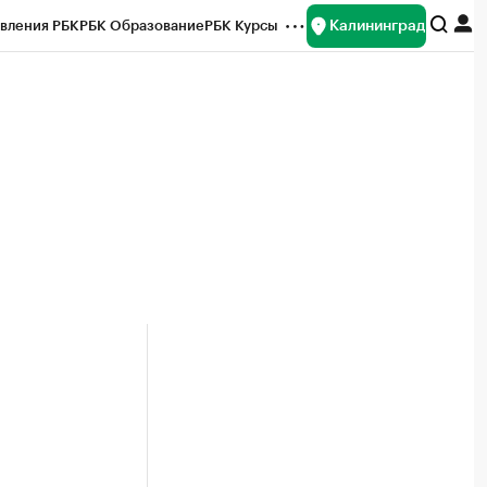
Калининград
вления РБК
РБК Образование
РБК Курсы
рейтинги
Франшизы
Газета
ок наличной валюты