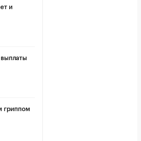
ет и
 выплаты
м гриппом