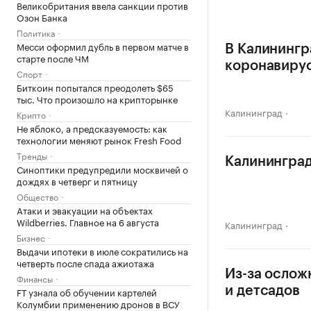
Великобритания ввела санкции против
Озон Банка
Политика
Месси оформил дубль в первом матче в
В Калинингр
старте после ЧМ
коронавиру
Спорт
Биткоин попытался преодолеть $65
тыс. Что произошло на крипторынке
Калининград
Крипто
Не яблоко, а предсказуемость: как
технологии меняют рынок Fresh Food
Тренды
Калининград
Синоптики предупредили москвичей о
дождях в четверг и пятницу
Общество
Атаки и эвакуации на объектах
Wildberries. Главное на 6 августа
Калининград
Бизнес
Выдачи ипотеки в июле сократились на
четверть после спада ажиотажа
Из-за ослож
Финансы
и детсадов
FT узнала об обучении картелей
Колумбии применению дронов в ВСУ