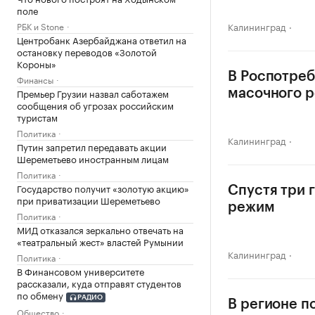
поле
РБК и Stone
Калининград
Центробанк Азербайджана ответил на
остановку переводов «Золотой
Короны»
В Роспотреб
Финансы
Премьер Грузии назвал саботажем
масочного 
сообщения об угрозах российским
туристам
Политика
Калининград
Путин запретил передавать акции
Шереметьево иностранным лицам
Политика
Государство получит «золотую акцию»
Спустя три 
при приватизации Шереметьево
режим
Политика
МИД отказался зеркально отвечать на
«театральный жест» властей Румынии
Калининград
Политика
В Финансовом университете
рассказали, куда отправят студентов
по обмену
РАДИО
В регионе п
Общество