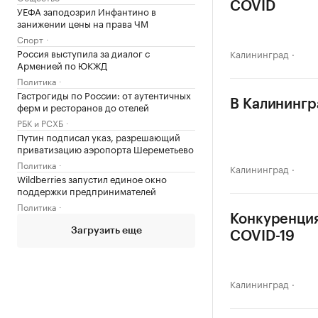
COVID
УЕФА заподозрил Инфантино в
занижении цены на права ЧМ
Спорт
Россия выступила за диалог с
Калининград
Арменией по ЮКЖД
Политика
Гастрогиды по России: от аутентичных
В Калинингр
ферм и ресторанов до отелей
РБК и РСХБ
Путин подписал указ, разрешающий
приватизацию аэропорта Шереметьево
Политика
Калининград
Wildberries запустил единое окно
поддержки предпринимателей
Политика
Конкуренция
Загрузить еще
COVID-19
Калининград