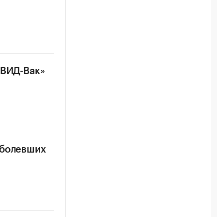
ОВИД-Вак»
аболевших