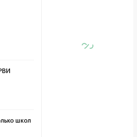
ОРВИ
олько школ