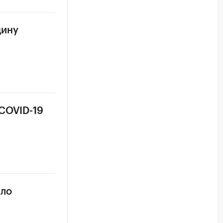
цину
 COVID-19
сло