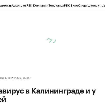
жимость
Autonews
РБК Компании
Телеканал
РБК Вино
Спорт
Школа упра
ипто
РБК Бизнес-среда
Дискуссионный клуб
Исследования
Кредитные 
рагентов
Политика
Экономика
Бизнес
Технологии и медиа
Финансы
Рын
о 17 янв 2024, 07:37
вирус в Калининграде и у
ей