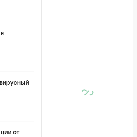
ия
авирусный
ции от