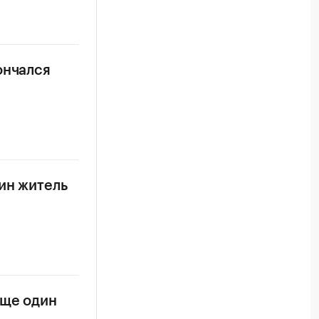
ончался
ин житель
еще один