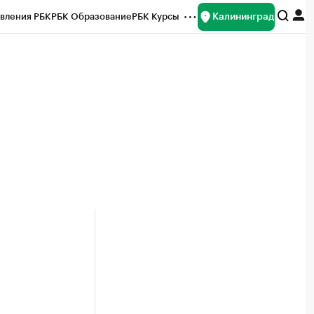
Калининград
вления РБК
РБК Образование
РБК Курсы
рейтинги
Франшизы
Газета
ок наличной валюты