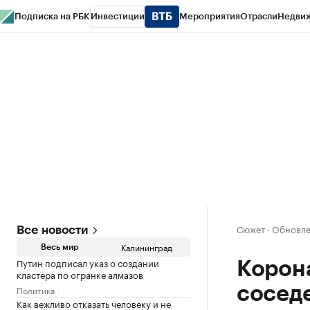
Подписка на РБК
Инвестиции
Мероприятия
Отрасли
Недви
РБК Life
Тренды
Визионеры
Национальные проекты
Город
Стиль
Кр
Спецпроекты СПб
Конференции СПб
Спецпроекты
Проверка конт
Сюжет
·
Обновлен
Все новости
Калининград
Весь мир
Путин подписал указ о создании
Корона
кластера по огранке алмазов
Политика
сосед
Как вежливо отказать человеку и не