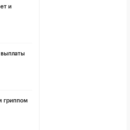
ет и
 выплаты
м гриппом