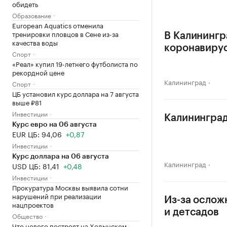
обидеть
Образование
European Aquatics отменила
тренировки пловцов в Сене из-за
В Калинингр
качества воды
коронавиру
Спорт
«Реал» купил 19-летнего футболиста по
рекордной цене
Калининград
Спорт
ЦБ установил курс доллара на 7 августа
выше ₽81
Инвестиции
Калининград
Курс евро на 06 августа
EUR ЦБ: 94,06
+0,87
Инвестиции
Курс доллара на 06 августа
Калининград
USD ЦБ: 81,41
+0,48
Инвестиции
Прокуратура Москвы выявила сотни
нарушений при реализации
Из-за ослож
нацпроектов
и детсадов
Общество
Что нового построят на Ходынском