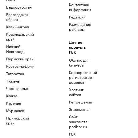
Контактная
Башкортостан
информация
Вологодская
Редакция
область
Размещение
Калининград
рекламы
Краснодарский
край
Другие
Нижний
продукты
Новгород
РБК
Пермский край
Облако для
бизнеса
Ростов-на-Дону
Корпоративный
Татарстан
регистратор
Тюмень
доменов
Черноземье
Хостинг
сайтов
Кавказ
Рег.решения
Карелия
Знакомства
Мурманск
Сайт
Приморский
знакомств
край
podbor.ru
РБК