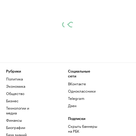
Рубрики
Социальные
сети
Политика
ВКонтакте
Экономика
Одноклассники
Общество
Telegram
Бизнес
Дзен
Технологии и
медиа
Финансы
Подписки
Скрыть баннеры
Биографии
на РБК
База знаний