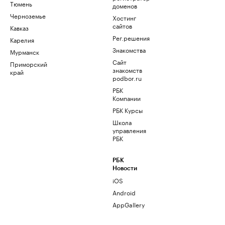
Тюмень
доменов
Черноземье
Хостинг
сайтов
Кавказ
Рег.решения
Карелия
Знакомства
Мурманск
Сайт
Приморский
знакомств
край
podbor.ru
РБК
Компании
РБК Курсы
Школа
управления
РБК
РБК
Новости
iOS
Android
AppGallery