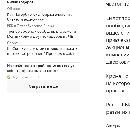
миллиардеров
частот по
Общество
Как Петербургская биржа влияет на
«Идет те
бизнес и экономику
необходи
РБК и Петербургская Биржа
Тренер сборной сообщил, кто заменит
выделение
Мельникову и других лидеров на ЧЕ
привлекат
Спорт
аукционы 
✍🏻 Сколько вам стоит привычка искать
идеальное решение? Проверьте себя
компании 
Дворкови
Из крайности в крайности: как ведут
себя конфликтные личности
Кроме тог
Подписка на РБК
на которо
Загрузить еще
правовые
Ранее РБК
развития
Авторы