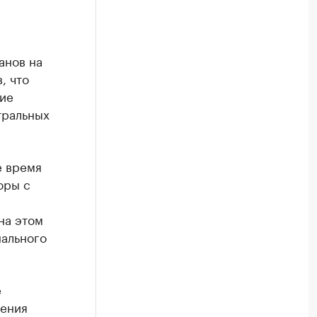
анов на
, что
ние
тральных
е время
оры с
на этом
нального
е
ления