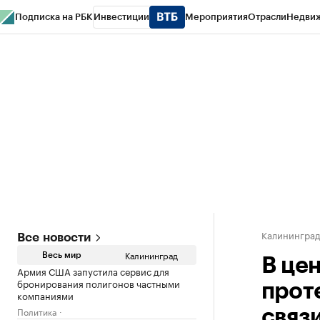
Подписка на РБК
Инвестиции
Мероприятия
Отрасли
Недви
РБК Life
Тренды
Визионеры
Национальные проекты
Город
Стиль
Кр
Спецпроекты СПб
Конференции СПб
Спецпроекты
Проверка конт
Калинингра
Все новости
Калининград
Весь мир
В це
Армия США запустила сервис для
бронирования полигонов частными
прот
компаниями
Политика
связ