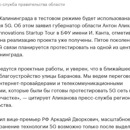
с-служба правительства области
Калининграда в тестовом режиме будет использована
я 5G. Об этом заявил губернатор области Антон Алих
nnovations Startup Tour в БФУ имени И. Канта, отметив
на реализацию проекта уже получены. Пятое поколе
 связи планируется протестировать на одной из цен
нинграда.
едутся проектные работы, и уверен, что в ближайше
 благоустройство улицы Баранова. Мы ведем перегов
нтернет-провайдерами и телекоммуникационными
и, которые были бы готовы протестировать 5G сеть 
участке», — цитирует Алиханова пресс-служба регио
ства.
тил вице-премьер РФ Аркадий Дворкович, масштабно
ранение технологии 5G возможно только после выде