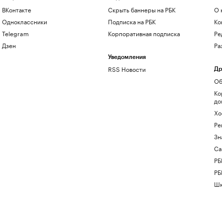
ВКонтакте
Скрыть баннеры на РБК
О 
Одноклассники
Подписка на РБК
Ко
Telegram
Корпоративная подписка
Ре
Дзен
Ра
Уведомления
RSS Новости
Др
Об
Ко
до
Хо
Ре
Зн
Са
РБ
РБ
Шк