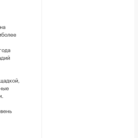
на
аиболее
года
адий
ощадкой,
чные
и.
овень