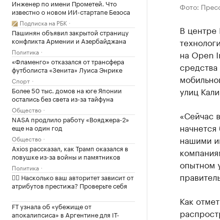
Инженер по имени Прометей. Что
Фото: Прес
известно о новом ИИ-стартапе Безоса
Подписка на РБК
В центре 
Пашинян объявил закрытой страницу
конфликта Армении и Азербайджана
технологи
Политика
на Open I
«Фламенго» отказался от трансфера
средства 
футболиста «Зенита» Луиса Энрике
мобильной
Спорт
улиц Кали
Более 50 тыс. домов на юге Японии
остались без света из-за тайфуна
Общество
«Сейчас в
NASA продлило работу «Вояджера-2»
начнется
еще на один год
нашими и
Общество
Axios рассказал, как Трамп оказался в
компаниям
ловушке из-за войны и памятников
опытном 
Политика
правитель
✍🏻 Насколько ваш авторитет зависит от
атрибутов престижа? Проверьте себя
Как отме
FT узнала об «убежище от
распрост
апокалипсиса» в Аргентине для IT-