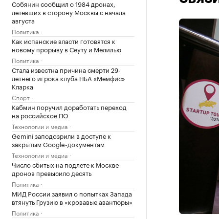
Собянин сообщил о 1984 дронах,
летевших в сторону Москвы с начала
августа
Политика
Как испанские власти готовятся к
новому прорыву в Сеуту и Мелилью
Политика
Стала известна причина смерти 29-
летнего игрока клуба НБА «Мемфис»
Кларка
Спорт
Кабмин поручил доработать переход
на российское ПО
Технологии и медиа
Gemini заподозрили в доступе к
закрытым Google-документам
Технологии и медиа
Число сбитых на подлете к Москве
дронов превысило десять
Политика
МИД России заявил о попытках Запада
втянуть Грузию в «кровавые авантюры»
Политика