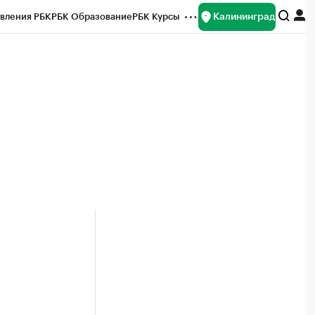
Калининград
вления РБК
РБК Образование
РБК Курсы
рейтинги
Франшизы
Газета
ок наличной валюты