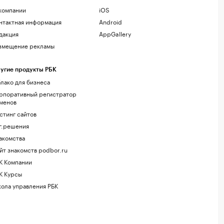
компании
iOS
нтактная информация
Android
дакция
AppGallery
змещение рекламы
угие продукты РБК
лако для бизнеса
рпоративный регистратор
менов
стинг сайтов
г.решения
акомства
йт знакомств podbor.ru
К Компании
К Курсы
ола управления РБК