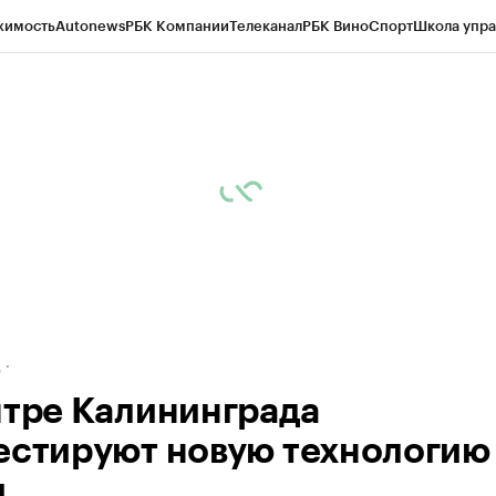
жимость
Autonews
РБК Компании
Телеканал
РБК Вино
Спорт
Школа упра
ипто
РБК Бизнес-среда
Дискуссионный клуб
Исследования
Кредитные 
рагентов
Политика
Экономика
Бизнес
Технологии и медиа
Финансы
Рын
д
нтре Калининграда
естируют новую технологию
и