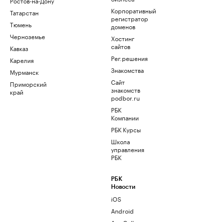
Ростов-на-Дону
Корпоративный
Татарстан
регистратор
Тюмень
доменов
Черноземье
Хостинг
сайтов
Кавказ
Рег.решения
Карелия
Знакомства
Мурманск
Сайт
Приморский
знакомств
край
podbor.ru
РБК
Компании
РБК Курсы
Школа
управления
РБК
РБК
Новости
iOS
Android