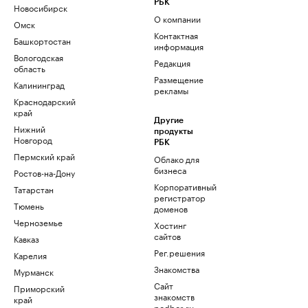
РБК
Новосибирск
О компании
Омск
Контактная
Башкортостан
информация
Вологодская
Редакция
область
Размещение
Калининград
рекламы
Краснодарский
край
Другие
Нижний
продукты
Новгород
РБК
Пермский край
Облако для
бизнеса
Ростов-на-Дону
Корпоративный
Татарстан
регистратор
Тюмень
доменов
Черноземье
Хостинг
сайтов
Кавказ
Рег.решения
Карелия
Знакомства
Мурманск
Сайт
Приморский
знакомств
край
podbor.ru