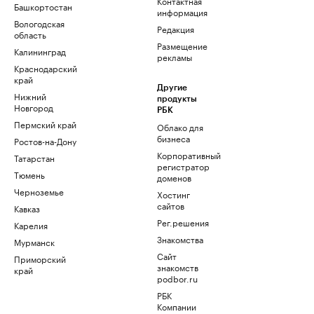
Контактная
Башкортостан
информация
Вологодская
Редакция
область
Размещение
Калининград
рекламы
Краснодарский
край
Другие
Нижний
продукты
Новгород
РБК
Пермский край
Облако для
бизнеса
Ростов-на-Дону
Корпоративный
Татарстан
регистратор
Тюмень
доменов
Черноземье
Хостинг
сайтов
Кавказ
Рег.решения
Карелия
Знакомства
Мурманск
Сайт
Приморский
знакомств
край
podbor.ru
РБК
Компании