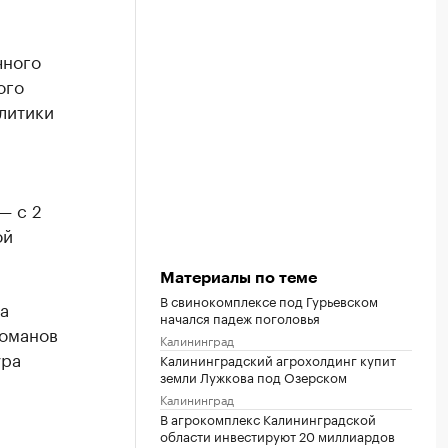
чного
ого
литики
— с 2
ой
Материалы по теме
В свинокомплексе под Гурьевском
а
начался падеж поголовья
Романов
Калининград
ура
Калининградский агрохолдинг купит
земли Лужкова под Озерском
Калининград
В агрокомплекс Калининградской
области инвестируют 20 миллиардов