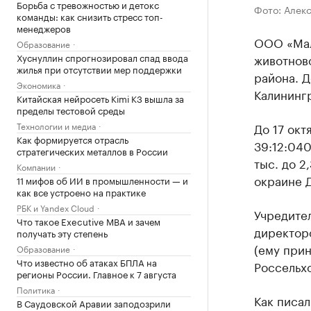
Борьба с тревожностью и детокс
Фото: Алек
команды: как снизить стресс топ-
менеджеров
ООО «Мал
Образование
Хуснуллин спрогнозировал спад ввода
животнов
жилья при отсутствии мер поддержки
района. 
Экономика
Калининг
Китайская нейросеть Kimi K3 вышла за
пределы тестовой среды
Технологии и медиа
До 17 окт
Как формируется отрасль
39:12:04
стратегических металлов в России
тыс. до 2
Компании
окраине Д
11 мифов об ИИ в промышленности — и
как все устроено на практике
РБК и Yandex Cloud
Учредите
Что такое Executive MBA и зачем
директор
получать эту степень
(ему прин
Образование
Что известно об атаках БПЛА на
Россельх
регионы России. Главное к 7 августа
Политика
Как писал
В Саудовской Аравии заподозрили