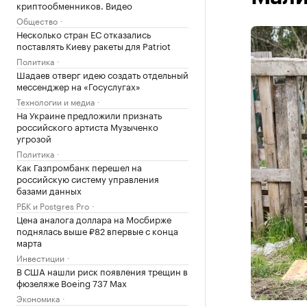
криптообменников. Видео
Общество
Несколько стран ЕС отказались
поставлять Киеву ракеты для Patriot
Политика
Шадаев отверг идею создать отдельный
мессенджер на «Госуслугах»
Технологии и медиа
На Украине предложили признать
российского артиста Музыченко
угрозой
Политика
Как Газпромбанк перешел на
российскую систему управления
базами данных
РБК и Postgres Pro
Цена аналога доллара на Мосбирже
поднялась выше ₽82 впервые с конца
марта
Инвестиции
В США нашли риск появления трещин в
фюзеляже Boeing 737 Max
Экономика