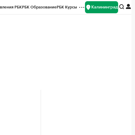
Калининград
вления РБК
РБК Образование
РБК Курсы
рейтинги
Франшизы
Газета
ок наличной валюты