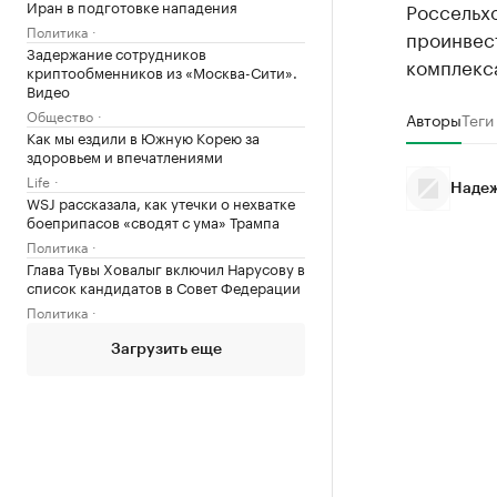
Иран в подготовке нападения
Россельх
Политика
проинвес
Задержание сотрудников
комплекса
криптообменников из «Москва-Сити».
Видео
Общество
Авторы
Теги
Как мы ездили в Южную Корею за
здоровьем и впечатлениями
Life
Надеж
WSJ рассказала, как утечки о нехватке
боеприпасов «сводят с ума» Трампа
Политика
Глава Тувы Ховалыг включил Нарусову в
список кандидатов в Совет Федерации
Политика
Загрузить еще