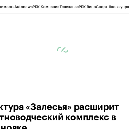
жимость
Autonews
РБК Компании
Телеканал
РБК Вино
Спорт
Школа упра
ипто
РБК Бизнес-среда
Дискуссионный клуб
Исследования
Кредитные 
рагентов
Политика
Экономика
Бизнес
Технологии и медиа
Финансы
Рын
д
ктура «Залесья» расширит
тноводческий комплекс в
новке