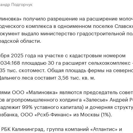
сандр Подгорчук
иновка» получило разрешение на расширение моло
одческого комплекса в одноименном поселке Славск
Документ выдало министерство градостроительной по
радской области.
ября 2025 года на участке с кадастровым номером
0034:168 площадью 30 га расширят сельхозкомплекс 
,35 тыс. скотомест. Общая площадь фермы на северн
альнего леса составит 3,56 тыс. кв. м.
лями ООО «Малиновка» являются председатель совет
ов агропромышленного холдинга «Залесье» Андрей 
адлежит 99% уставного капитала) и дочерняя структ
озбанка, ООО «Рсхб-Финанс» из Москвы (1%).
 РБК Калининград, группа компаний «Атлантис» и