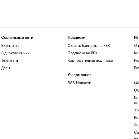
Социальные сети
Подписки
РБ
ВКонтакте
Скрыть баннеры на РБК
О 
Одноклассники
Подписка на РБК
Ко
Telegram
Корпоративная подписка
Ре
Дзен
Ра
Уведомления
RSS Новости
Др
Об
Ко
до
Хо
Ре
Зн
Са