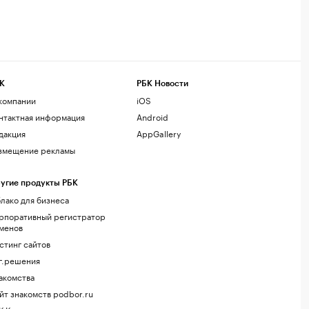
К
РБК Новости
компании
iOS
нтактная информация
Android
дакция
AppGallery
змещение рекламы
угие продукты РБК
лако для бизнеса
рпоративный регистратор
менов
стинг сайтов
г.решения
акомства
йт знакомств podbor.ru