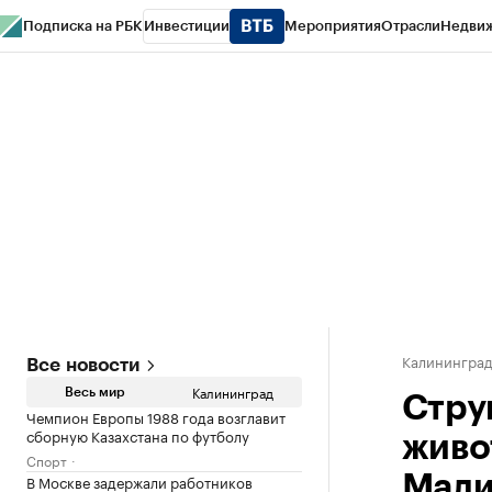
Подписка на РБК
Инвестиции
Мероприятия
Отрасли
Недви
РБК Life
Тренды
Визионеры
Национальные проекты
Город
Стиль
Кр
Спецпроекты СПб
Конференции СПб
Спецпроекты
Проверка конт
Калинингра
Все новости
Калининград
Весь мир
Стру
Чемпион Европы 1988 года возглавит
сборную Казахстана по футболу
живо
Спорт
В Москве задержали работников
Мали