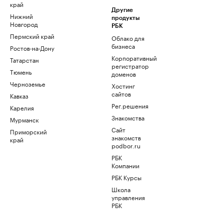
край
Другие
Нижний
продукты
Новгород
РБК
Пермский край
Облако для
бизнеса
Ростов-на-Дону
Корпоративный
Татарстан
регистратор
Тюмень
доменов
Черноземье
Хостинг
сайтов
Кавказ
Рег.решения
Карелия
Знакомства
Мурманск
Сайт
Приморский
знакомств
край
podbor.ru
РБК
Компании
РБК Курсы
Школа
управления
РБК