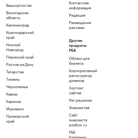
Контактная
Башкортостан
информация
Вологодская
Редакция
область
Размещение
Калининград
рекламы
Краснодарский
край
Другие
Нижний
продукты
Новгород
РБК
Пермский край
Облако для
бизнеса
Ростов-на-Дону
Корпоративный
Татарстан
регистратор
Тюмень
доменов
Черноземье
Хостинг
сайтов
Кавказ
Рег.решения
Карелия
Знакомства
Мурманск
Сайт
Приморский
знакомств
край
podbor.ru
РБК
Компании