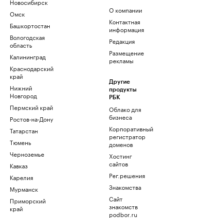
Новосибирск
О компании
Омск
Контактная
Башкортостан
информация
Вологодская
Редакция
область
Размещение
Калининград
рекламы
Краснодарский
край
Другие
Нижний
продукты
Новгород
РБК
Пермский край
Облако для
бизнеса
Ростов-на-Дону
Корпоративный
Татарстан
регистратор
Тюмень
доменов
Черноземье
Хостинг
сайтов
Кавказ
Рег.решения
Карелия
Знакомства
Мурманск
Сайт
Приморский
знакомств
край
podbor.ru