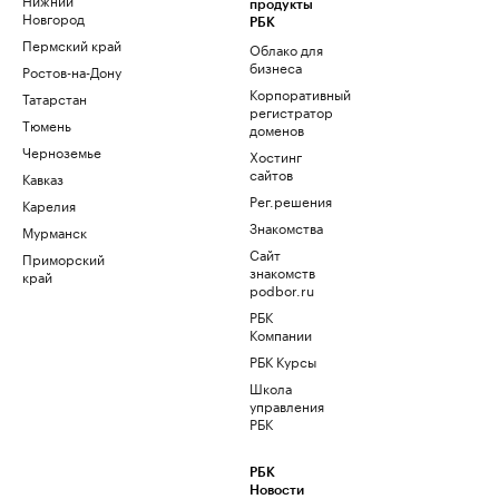
продукты
Новгород
РБК
Пермский край
Облако для
бизнеса
Ростов-на-Дону
Корпоративный
Татарстан
регистратор
Тюмень
доменов
Черноземье
Хостинг
сайтов
Кавказ
Рег.решения
Карелия
Знакомства
Мурманск
Сайт
Приморский
знакомств
край
podbor.ru
РБК
Компании
РБК Курсы
Школа
управления
РБК
РБК
Новости