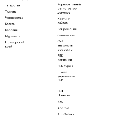
Корпоративный
Татарстан
регистратор
Тюмень
доменов
Черноземье
Хостинг
сайтов
Кавказ
Рег.решения
Карелия
Знакомства
Мурманск
Сайт
Приморский
знакомств
край
podbor.ru
РБК
Компании
РБК Курсы
Школа
управления
РБК
РБК
Новости
iOS
Android
AppGallery