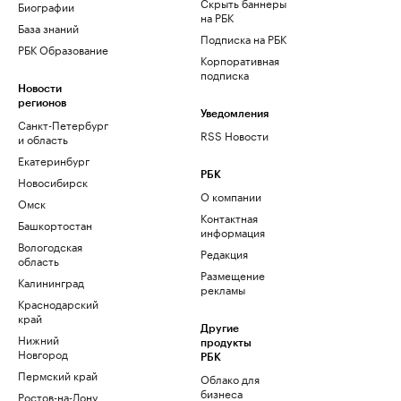
Скрыть баннеры
Биографии
на РБК
База знаний
Подписка на РБК
РБК Образование
Корпоративная
подписка
Новости
регионов
Уведомления
Санкт-Петербург
RSS Новости
и область
Екатеринбург
РБК
Новосибирск
О компании
Омск
Контактная
Башкортостан
информация
Вологодская
Редакция
область
Размещение
Калининград
рекламы
Краснодарский
край
Другие
Нижний
продукты
Новгород
РБК
Пермский край
Облако для
бизнеса
Ростов-на-Дону