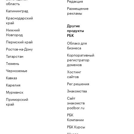
Редакция
область
Размещение
Калининград
рекламы
Краснодарский
край
Другие
Нижний
продукты
Новгород
РБК
Пермский край
Облако для
бизнеса
Ростов-на-Дону
Корпоративный
Татарстан
регистратор
Тюмень
доменов
Черноземье
Хостинг
сайтов
Кавказ
Рег.решения
Карелия
Знакомства
Мурманск
Сайт
Приморский
знакомств
край
podbor.ru
РБК
Компании
РБК Курсы
Школа