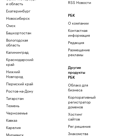
RSS Новости
и область
Екатеринбург
РБК
Новосибирск
О компании
Омск
Контактная
Башкортостан
информация
Вологодская
Редакция
область
Размещение
Калининград
рекламы
Краснодарский
край
Другие
Нижний
продукты
Новгород
РБК
Пермский край
Облако для
бизнеса
Ростов-на-Дону
Корпоративный
Татарстан
регистратор
Тюмень
доменов
Черноземье
Хостинг
сайтов
Кавказ
Рег.решения
Карелия
Знакомства
Мурманск