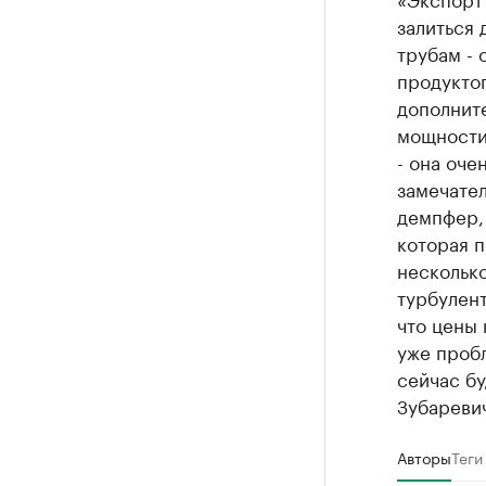
залиться 
трубам - 
продуктоп
дополните
мощности
- она оче
замечател
демпфер, 
которая п
несколько
турбулент
что цены 
уже пробл
сейчас бу
Зубареви
Авторы
Теги