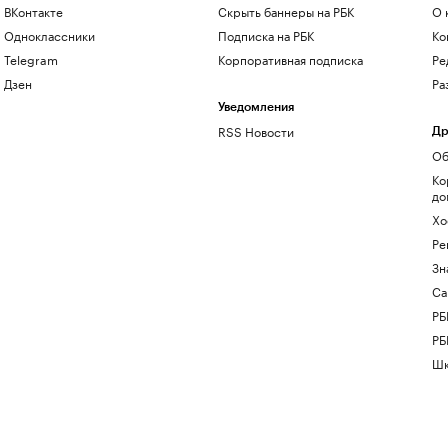
ВКонтакте
Скрыть баннеры на РБК
О 
Одноклассники
Подписка на РБК
Ко
Telegram
Корпоративная подписка
Ре
Дзен
Ра
Уведомления
RSS Новости
Др
Об
Ко
до
Хо
Ре
Зн
Са
РБ
РБ
Шк