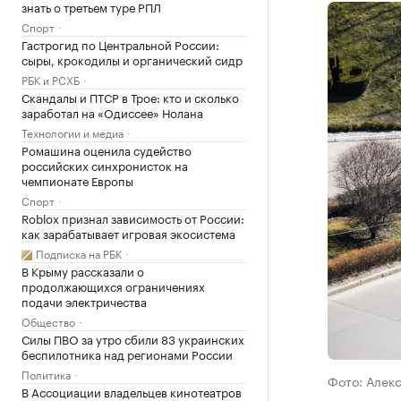
знать о третьем туре РПЛ
Спорт
Гастрогид по Центральной России:
сыры, крокодилы и органический сидр
РБК и РСХБ
Скандалы и ПТСР в Трое: кто и сколько
заработал на «Одиссее» Нолана
Технологии и медиа
Ромашина оценила судейство
российских синхронисток на
чемпионате Европы
Спорт
Roblox признал зависимость от России:
как зарабатывает игровая экосистема
Подписка на РБК
В Крыму рассказали о
продолжающихся ограничениях
подачи электричества
Общество
Силы ПВО за утро сбили 83 украинских
беспилотника над регионами России
Политика
Фото: Алек
В Ассоциации владельцев кинотеатров