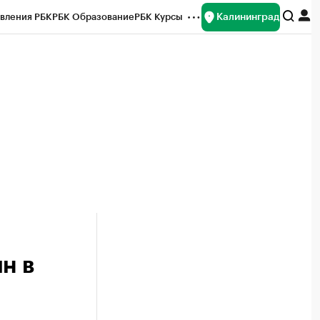
Калининград
вления РБК
РБК Образование
РБК Курсы
рейтинги
Франшизы
Газета
ок наличной валюты
н в