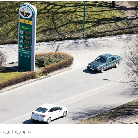
сандр Подгорчук