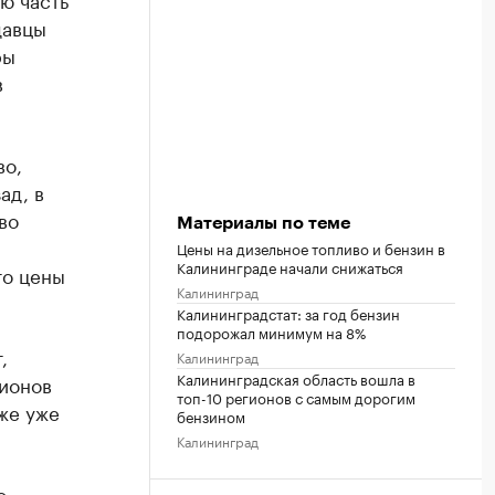
давцы
ры
в
во,
ад, в
во
Материалы по теме
Цены на дизельное топливо и бензин в
Калининграде начали снижаться
то цены
Калининград
Калининградстат: за год бензин
подорожал минимум на 8%
,
Калининград
Калининградская область вошла в
гионов
топ-10 регионов с самым дорогим
рже уже
бензином
Калининград
о