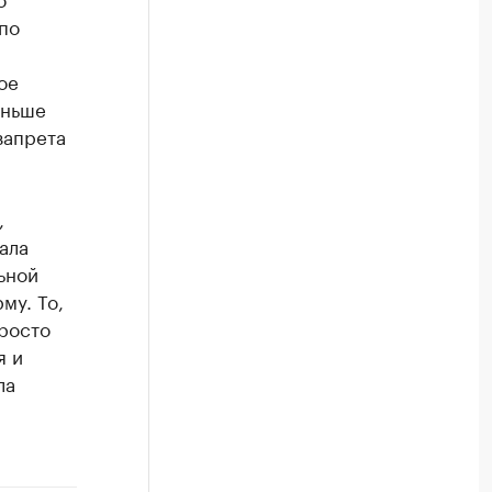
 по
ое
еньше
запрета
,
ала
ьной
му. То,
просто
я и
ла