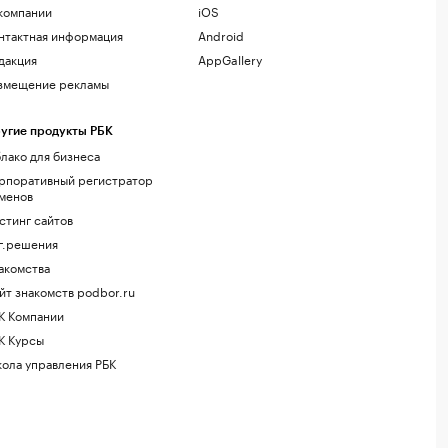
компании
iOS
нтактная информация
Android
дакция
AppGallery
змещение рекламы
угие продукты РБК
лако для бизнеса
рпоративный регистратор
менов
стинг сайтов
г.решения
акомства
йт знакомств podbor.ru
К Компании
К Курсы
ола управления РБК