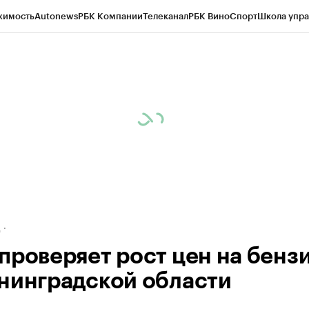
жимость
Autonews
РБК Компании
Телеканал
РБК Вино
Спорт
Школа упра
ипто
РБК Бизнес-среда
Дискуссионный клуб
Исследования
Кредитные 
рагентов
Политика
Экономика
Бизнес
Технологии и медиа
Финансы
Рын
д
проверяет рост цен на бензи
нинградской области