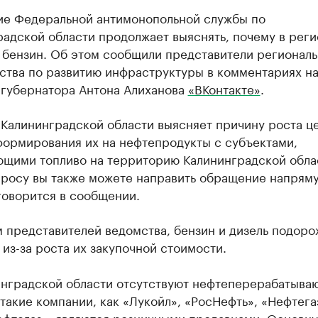
ие Федеральной антимонопольной службы по
адской области продолжает выяснять, почему в рег
 бензин. Об этом сообщили представители региональ
ства по развитию инфраструктуры в комментариях н
 губернатора Антона Алиханова
«ВКонтакте»
.
Калининградской области выясняет причину роста ц
формирования их на нефтепродукты с субъектами,
ющими топливо на территорию Калининградской обла
просу вы также можете направить обращение напрям
говорится в сообщении.
 представителей ведомства, бензин и дизель подоро
из-за роста их закупочной стоимости.
инградской области отсутствуют нефтеперерабатыва
 такие компании, как «Лукойл», «РосНефть», «Нефтега
ефтегаз», являются розничными продавцами. Основну