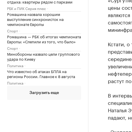
отдыха: квартиры рядом с парками
цены сост
РБК и ПИК Серия плюс
являются
Ромашина назвала хорошим
выступление синхронисток на
самостоят
чемпионате Европы
мининфра
Спорт
Ромашина — РБК об итогах чемпионата
Европы: «Слепили из того, что было»
Кстати, о
Спорт
представ
Минобороны назвало цели группового
середине 
удара по Киеву
увеличен
Политика
Что известно об атаках БПЛА на
нефтепер
регионы России. Главное к 8 августа
растут по
Политика
Загрузить еще
В интерв
специалис
Наталья 
падают, н
«Экспорт 