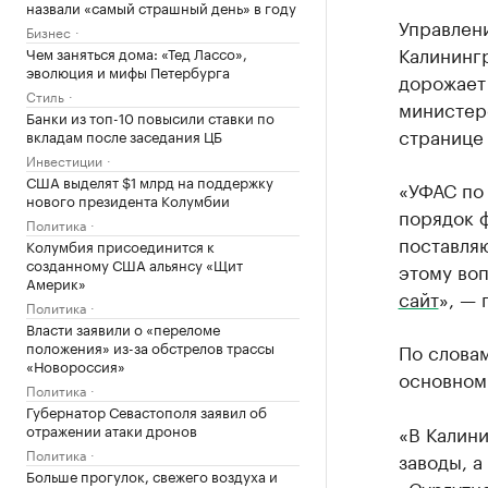
назвали «самый страшный день» в году
Управлен
Бизнес
Калинингр
Чем заняться дома: «Тед Лассо»,
эволюция и мифы Петербурга
дорожает
Стиль
министер
Банки из топ-10 повысили ставки по
странице
вкладам после заседания ЦБ
Инвестиции
США выделят $1 млрд на поддержку
«УФАС по 
нового президента Колумбии
порядок 
Политика
поставля
Колумбия присоединится к
созданному США альянсу «Щит
этому во
Америк»
сайт
», — 
Политика
Власти заявили о «переломе
положения» из-за обстрелов трассы
По словам
«Новороссия»
основном 
Политика
Губернатор Севастополя заявил об
отражении атаки дронов
«В Калин
Политика
заводы, а
Больше прогулок, свежего воздуха и
«Сургутн