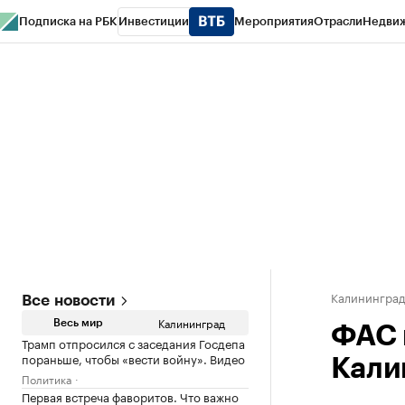
Подписка на РБК
Инвестиции
Мероприятия
Отрасли
Недви
РБК Life
Тренды
Визионеры
Национальные проекты
Город
Стиль
Кр
Спецпроекты СПб
Конференции СПб
Спецпроекты
Проверка конт
Калинингра
Все новости
Калининград
Весь мир
ФАС 
Трамп отпросился с заседания Госдепа
пораньше, чтобы «вести войну». Видео
Кали
Политика
Первая встреча фаворитов. Что важно