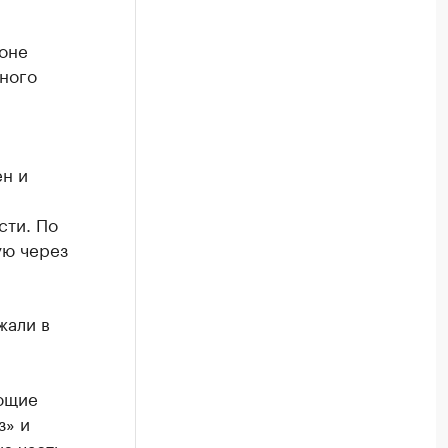
ионе
ного
а
ен и
сти. По
ую через
жали в
ющие
з» и
ю часть