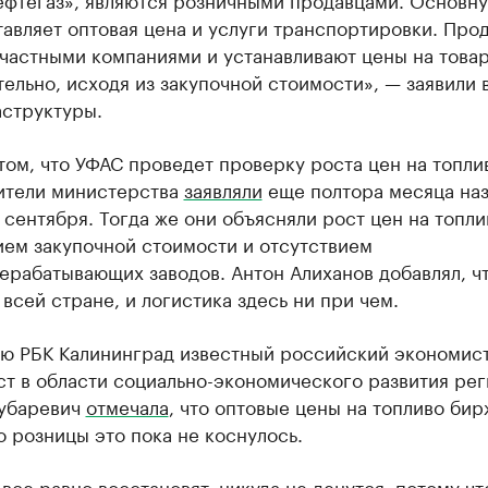
авляет оптовая цена и услуги транспортировки. Про
 частными компаниями и устанавливают цены на това
ельно, исходя из закупочной стоимости», — заявили 
структуры.
 том, что УФАС проведет проверку роста цен на топли
ители министерства
заявляли
еще полтора месяца наз
сентября. Тогда же они объясняли рост цен на топли
ием закупочной стоимости и отсутствием
ерабатывающих заводов. Антон Алиханов добавлял, ч
 всей стране, и логистика здесь ни при чем.
ью РБК Калининград известный российский экономист
т в области социально-экономического развития ре
Зубаревич
отмечала
, что оптовые цены на топливо би
о розницы это пока не коснулось.
все равно восстановят, никуда не денутся, потому чт