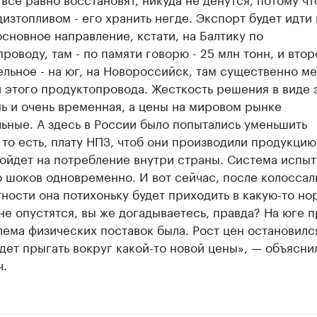
дизтопливом - его хранить негде. Экспорт будет идти
основное направление, кстати, на Балтику по
роводу, там - по памяти говорю - 25 млн тонн, и втор
льное - на юг, на Новороссийск, там существенно м
 этого продуктопровода. Жесткость решения в виде 
нь и очень временная, а цены на мировом рынке
ьные. А здесь в России было попытались уменьшить
то есть, плату НПЗ, чтоб они производили продукцию
ойдет на потребление внутри страны. Система испыт
 шоков одновременно. И вот сейчас, после колоссал
ности она потихоньку будет приходить в какую-то нор
не опустятся, вы же догадываетесь, правда? На юге 
ема физических поставок была. Рост цен остановилс
дет прыгать вокруг какой-то новой цены», — объясни
ч.