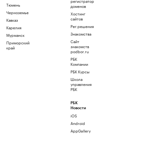
регистратор
Тюмень
доменов
Черноземье
Хостинг
сайтов
Кавказ
Рег.решения
Карелия
Знакомства
Мурманск
Сайт
Приморский
знакомств
край
podbor.ru
РБК
Компании
РБК Курсы
Школа
управления
РБК
РБК
Новости
iOS
Android
AppGallery