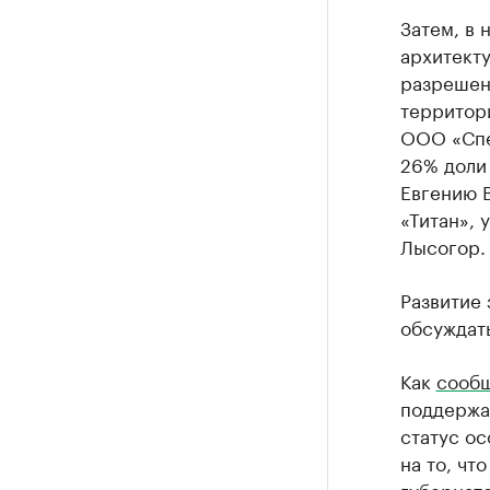
Затем, в 
архитект
разрешен
территор
ООО «Спе
26% доли
Евгению 
«Титан», 
Лысогор.
Развитие 
обсуждат
Как
сооб
поддержа
статус о
на то, чт
губернато