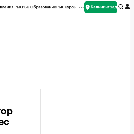
Калининград
вления РБК
РБК Образование
РБК Курсы
рейтинги
Франшизы
Газета
ок наличной валюты
тор
ес