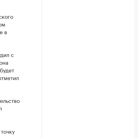
ского
ом
е в
дил с
она
 будет
отметил
ельство
л
 точку