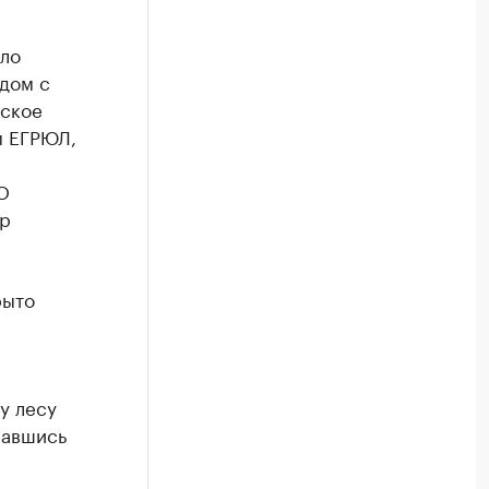
ло
дом с
дское
м ЕГРЮЛ,
О
ир
рыто
у лесу
лавшись