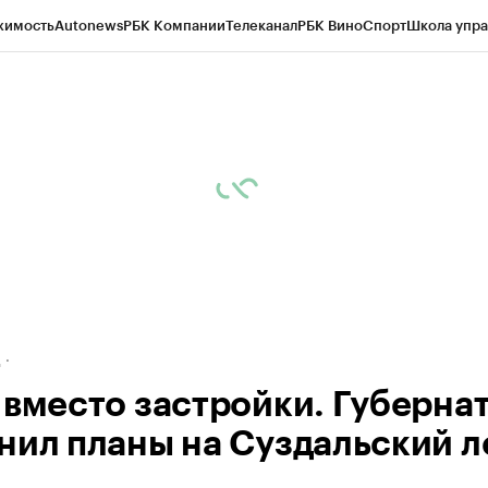
жимость
Autonews
РБК Компании
Телеканал
РБК Вино
Спорт
Школа упра
ипто
РБК Бизнес-среда
Дискуссионный клуб
Исследования
Кредитные 
рагентов
Политика
Экономика
Бизнес
Технологии и медиа
Финансы
Рын
д
 вместо застройки. Губерна
нил планы на Суздальский л