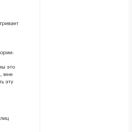
тривает
тории:
мы это
, мне
ть эту
улиц