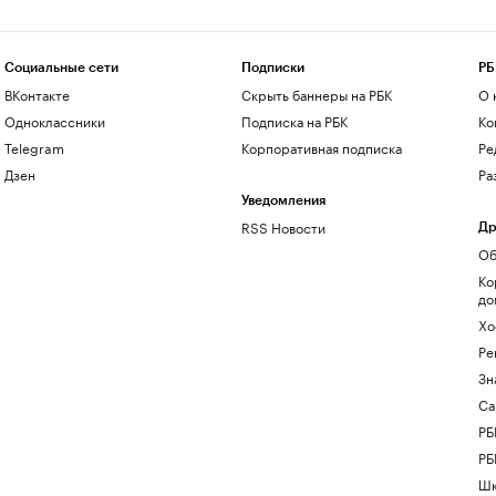
Социальные сети
Подписки
РБ
ВКонтакте
Скрыть баннеры на РБК
О 
Одноклассники
Подписка на РБК
Ко
Telegram
Корпоративная подписка
Ре
Дзен
Ра
Уведомления
RSS Новости
Др
Об
Ко
до
Хо
Ре
Зн
Са
РБ
РБ
Шк