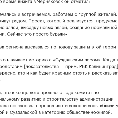
о время визита в Черняховск он отметил:
чались и встречаемся, работаем с группой жителей,
ивут рядом. Проект, который реализуется, предусма
е аллеи, высадку новых аллей, создание нормальной
и. Сейчас это просто бурьян»
ва региона высказался по поводу защиты этой терри
о оплачивает историю с «Суздальским лесом». Когда 
редставим [доказательства — прим. РБК Калининград]
ересно, кто и как будет красным стоять и рассказыва
.
 что в конце лета прошлого года комитет по
иальному развитию и строительству администрации
ада согласовал перевод части зелёной зоны вблизи 
ой и Суздальской в категорию общественно-жилой.