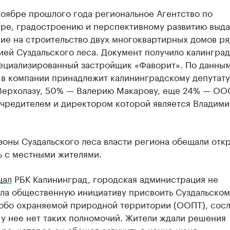
ноябре прошлого года региональное Агентство по
уре, градостроению и перспективному развитию выда
ие на строительство двух многоквартирных домов ря
ией Суздальского леса. Документ получило калингра
циализированный застройщик «Фаворит». По данны
 в компании принадлежит калининградскому депутату
Верхолазу, 50% — Валерию Макарову, еще 24% — ОО
учредителем и директором которой является Владим
зоны Суздальского леса власти региона обещали отк
ь с местными жителями.
щал
РБК Калининград, городская администрация не
ла общественную инициативу присвоить Суздальском
собо охраняемой природной территории (ООПТ), сос
о у нее нет таких полномочий. Жители ждали решения
ра, которое он обещал озвучить в конце июня.