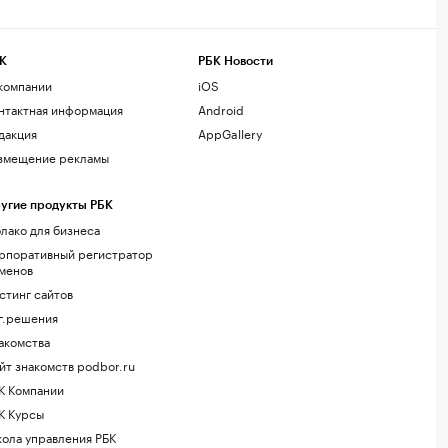
К
РБК Новости
компании
iOS
нтактная информация
Android
дакция
AppGallery
змещение рекламы
угие продукты РБК
лако для бизнеса
рпоративный регистратор
менов
стинг сайтов
г.решения
акомства
йт знакомств podbor.ru
К Компании
К Курсы
ола управления РБК