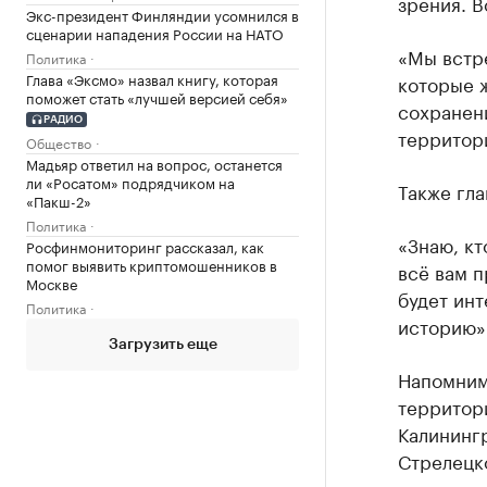
зрения. В
Экс-президент Финляндии усомнился в
сценарии нападения России на НАТО
«Мы встре
Политика
Глава «Эксмо» назвал книгу, которая
которые ж
поможет стать «лучшей версией себя»
сохранени
РАДИО
территори
Общество
Мадьяр ответил на вопрос, останется
ли «Росатом» подрядчиком на
Также гла
«Пакш-2»
Политика
«Знаю, кт
Росфинмониторинг рассказал, как
помог выявить криптомошенников в
всё вам п
Москве
будет инт
Политика
историю»
Загрузить еще
Напомним,
территор
Калинингр
Стрелецк