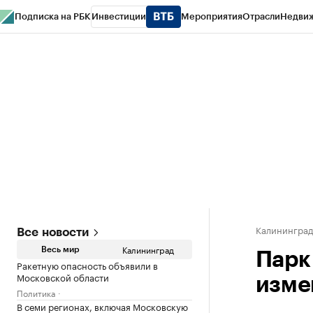
Подписка на РБК
Инвестиции
Мероприятия
Отрасли
Недви
РБК Life
Тренды
Визионеры
Национальные проекты
Город
Стиль
Кр
Спецпроекты СПб
Конференции СПб
Спецпроекты
Проверка конт
Калинингра
Все новости
Калининград
Весь мир
Парк
Ракетную опасность объявили в
Московской области
изме
Политика
В семи регионах, включая Московскую