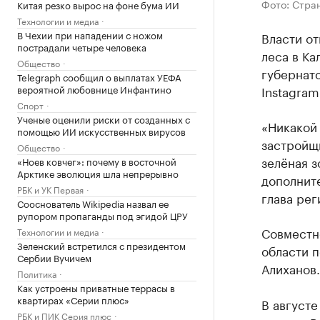
Фото: Стран
Китая резко вырос на фоне бума ИИ
Технологии и медиа
В Чехии при нападении с ножом
Власти от
пострадали четыре человека
леса в Ка
Общество
губернат
Telegraph сообщил о выплатах УЕФА
вероятной любовнице Инфантино
Instagram
Спорт
Ученые оценили риски от созданных с
«Никакой 
помощью ИИ искусственных вирусов
застройщи
Общество
зелёная з
«Ноев ковчег»: почему в восточной
Арктике эволюция шла непрерывно
дополнит
РБК и УК Первая
глава рег
Сооснователь Wikipedia назвал ее
рупором пропаганды под эгидой ЦРУ
Совместно
Технологии и медиа
Зеленский встретился с президентом
области п
Сербии Вучичем
Алиханов.
Политика
Как устроены приватные террасы в
квартирах «Серии плюс»
В август
РБК и ПИК Серия плюс