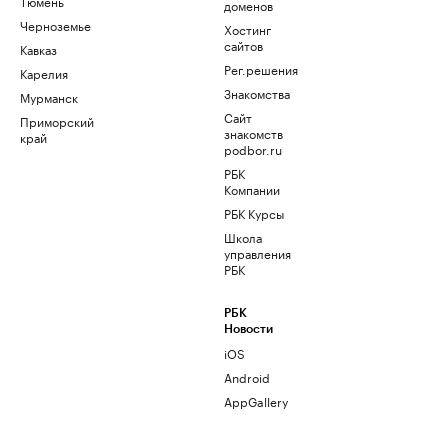
Тюмень
доменов
Черноземье
Хостинг
сайтов
Кавказ
Рег.решения
Карелия
Знакомства
Мурманск
Сайт
Приморский
знакомств
край
podbor.ru
РБК
Компании
РБК Курсы
Школа
управления
РБК
РБК
Новости
iOS
Android
AppGallery