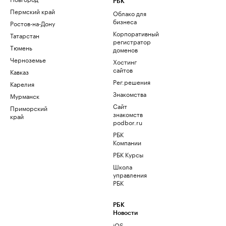
РБК
Пермский край
Облако для
бизнеса
Ростов-на-Дону
Корпоративный
Татарстан
регистратор
Тюмень
доменов
Черноземье
Хостинг
сайтов
Кавказ
Рег.решения
Карелия
Знакомства
Мурманск
Сайт
Приморский
знакомств
край
podbor.ru
РБК
Компании
РБК Курсы
Школа
управления
РБК
РБК
Новости
iOS