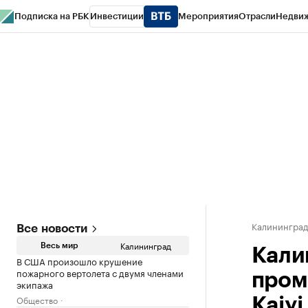
Подписка на РБК
Инвестиции
Мероприятия
Отрасли
Недви
РБК Life
Тренды
Визионеры
Национальные проекты
Город
Стиль
Кр
Спецпроекты СПб
Конференции СПб
Спецпроекты
Проверка конт
Калинингра
Все новости
Калининград
Весь мир
Кали
В США произошло крушение
пожарного вертолета с двумя членами
пром
экипажа
Общество
Kaiyi