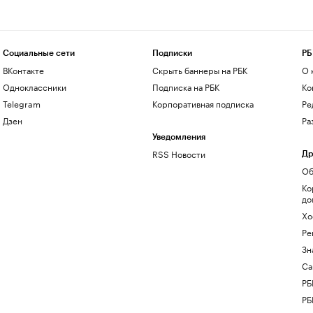
Социальные сети
Подписки
РБ
ВКонтакте
Скрыть баннеры на РБК
О 
Одноклассники
Подписка на РБК
Ко
Telegram
Корпоративная подписка
Ре
Дзен
Ра
Уведомления
RSS Новости
Др
Об
Ко
до
Хо
Ре
Зн
Са
РБ
РБ