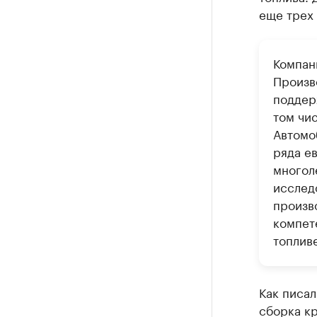
еще трех
Компани
Произв
поддер
том чи
Автомо
ряда ев
многол
исслед
произво
компет
топливе
Как писал
сборка к