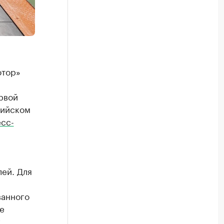
отор»
рвой
сийском
сс-
лей. Для
ванного
е
х