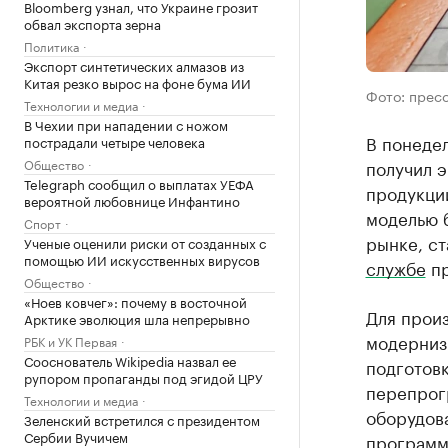
Bloomberg узнал, что Украине грозит
обвал экспорта зерна
Политика
Экспорт синтетических алмазов из
Китая резко вырос на фоне бума ИИ
Фото: прес
Технологии и медиа
В Чехии при нападении с ножом
В понедел
пострадали четыре человека
Общество
получил 
Telegraph сообщил о выплатах УЕФА
продукции
вероятной любовнице Инфантино
моделью 
Спорт
рынке, с
Ученые оценили риски от созданных с
помощью ИИ искусственных вирусов
службе
пр
Общество
«Ноев ковчег»: почему в восточной
Для прои
Арктике эволюция шла непрерывно
модернизи
РБК и УК Первая
Сооснователь Wikipedia назвал ее
подготовк
рупором пропаганды под эгидой ЦРУ
перепрог
Технологии и медиа
оборудова
Зеленский встретился с президентом
Сербии Вучичем
программ