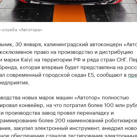
с-служба «Автотора»
ьник, 30 января, калининградский автоконцерн «Авт
эксклюзивное право на производство и дистрибуцию
 марки Kaiyi на территории РФ и ряда стран СНГ. Пе
бренда, которая впервые будет представлена на рос
тал современный городской седан E5, сообщают в
пре
едприятия.
зводства новых марок машин «Автотор» полностью
ровал конвейер, на что потратил более 100 млн руб
и производства завод провел переналадку и
раммирование более 200 наименований роботизиро
ния, закупил электронный инструмент, внедрил ново
ное обеспечение стендов тестирования электронны