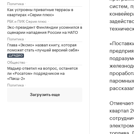
Политика
систем, п
Как устроены приватные террасы в
конвейера
квартирах «Серии плюс»
задейство
РБК и ПИК Серия плюс
Экс-президент Финляндии усомнился в
техничес
сценарии нападения России на НАТО
Политика
«Поставк
Глава «Эксмо» назвал книгу, которая
предприя
поможет стать «лучшей версией себя»
подразуме
РАДИО
Общество
железнод
Мадьяр ответил на вопрос, останется
проработ
ли «Росатом» подрядчиком на
«Пакш-2»
паромных
Политика
рассказал
Загрузить еще
Отмечаетс
квартал 
сотруднич
электромо
топлива. 