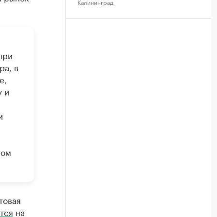
Калининград
при
ра, в
е,
у и
и
ном
товая
тся
на