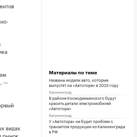
ентов
но-
с
ика
ием
Материалы по теме
Названы модели авто, которые
, —
выпустят на «Автоторе» в 2023 году
Калининград
В районе Космодемьянского будут
красить детали электромобилей
ервый
«Автотора»
Калининград
У «Автотора» не будет проблем с
транзитом продукции из Калининграда
ых видах
в РФ
й рынок