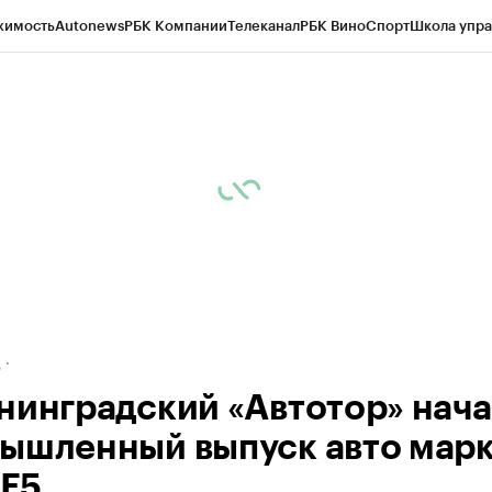
жимость
Autonews
РБК Компании
Телеканал
РБК Вино
Спорт
Школа упра
ипто
РБК Бизнес-среда
Дискуссионный клуб
Исследования
Кредитные 
рагентов
Политика
Экономика
Бизнес
Технологии и медиа
Финансы
Рын
д
нинградский «Автотор» нач
ышленный выпуск авто мар
 Е5