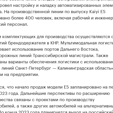
ровел настройку и наладку автоматизированных элем
. На производственной линии по выпуску Kaiyi E5
вано более 400 человек, включая рабочий и инженер
кий персонал.
и комплектующих для производства осуществляются 
тий брендодержателя в КНР. Мультимодальная логист
вает использование портов Дальнего Востока,
орожных линий Транссибирской магистрали. Также
аны варианты обеспечения логистики с использован
 линий Санкт-Петербург — Калининградская область»
и на предприятии.
я, что начало продаж модели E5 запланировано на п
2023 года. Дальнейшие перспективы по расширению
ества связаны с проектами по производству
билей, а также других автомобилей на альтернативн
До конца 2023 года планируется выход на российски