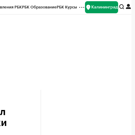
Калининград
вления РБК
РБК Образование
РБК Курсы
рейтинги
Франшизы
Газета
ок наличной валюты
ал
ки