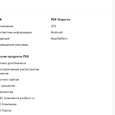
К
РБК Новости
компании
iOS
нтактная информация
Android
дакция
AppGallery
змещение рекламы
угие продукты РБК
лако для бизнеса
рпоративный регистратор
менов
стинг сайтов
г.решения
акомства
йт знакомств podbor.ru
К Компании
К Курсы