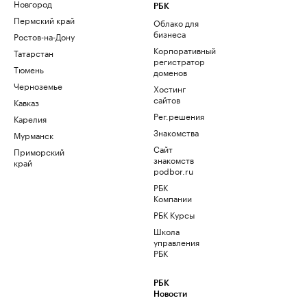
Новгород
РБК
Пермский край
Облако для
бизнеса
Ростов-на-Дону
Корпоративный
Татарстан
регистратор
Тюмень
доменов
Черноземье
Хостинг
сайтов
Кавказ
Рег.решения
Карелия
Знакомства
Мурманск
Сайт
Приморский
знакомств
край
podbor.ru
РБК
Компании
РБК Курсы
Школа
управления
РБК
РБК
Новости