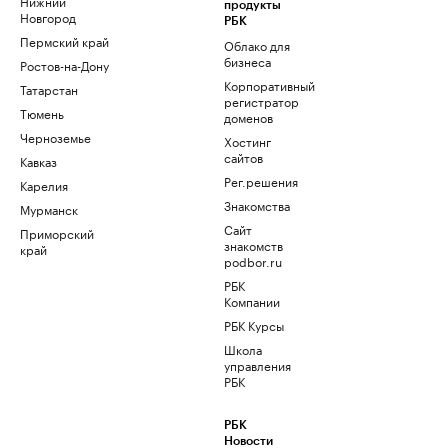
Нижний
продукты
Новгород
РБК
Пермский край
Облако для
бизнеса
Ростов-на-Дону
Корпоративный
Татарстан
регистратор
Тюмень
доменов
Черноземье
Хостинг
сайтов
Кавказ
Рег.решения
Карелия
Знакомства
Мурманск
Сайт
Приморский
знакомств
край
podbor.ru
РБК
Компании
РБК Курсы
Школа
управления
РБК
РБК
Новости