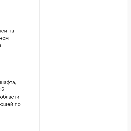
лей на
рном
н
дшафта,
ой
области
яющей по