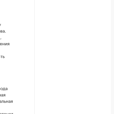
у
ва.
,
нения
ть
года
ная
альная
станет