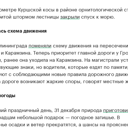
лометре Куршской косы в районе орнитологической с
збитой штормом лестницы
закрыли
спуск к морю.
сь схема движения
алининграда
поменяли
схему движения на пересечени
и Карамзина. Теперь приоритет главной дороги у Гр
 ранее она уходила на Карамзина. На магистрали ус
вующие знаки, но водители, которые ездят по памяти
уют с соблюдающими новые правила дорожного движ
 дороге возникают жаркие споры, говорят местные ж
погоды
ний праздничный день, 31 декабря природа
приготови
радцам небольшой подарок — погодное затишье. В
ье осадки и ветер прекратятся, а шансы на проясне