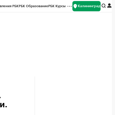
Калининград
вления РБК
РБК Образование
РБК Курсы
рейтинги
Франшизы
Газета
ок наличной валюты
,
и.