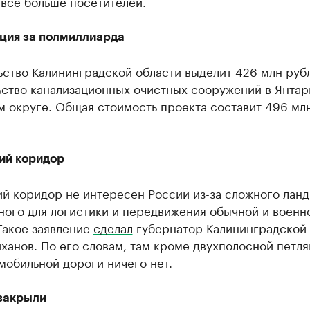
все больше посетителей.
ция за полмиллиарда
ьство Калининградской области
выделит
426 млн руб
ьство канализационных очистных сооружений в Янта
м округе. Общая стоимость проекта составит 496 мл
ий коридор
й коридор не интересен России из-за сложного лан
ного для логистики и передвижения обычной и военн
Такое заявление
сделал
губернатор Калининградской 
ханов. По его словам, там кроме двухполосной петл
мобильной дороги ничего нет.
закрыли