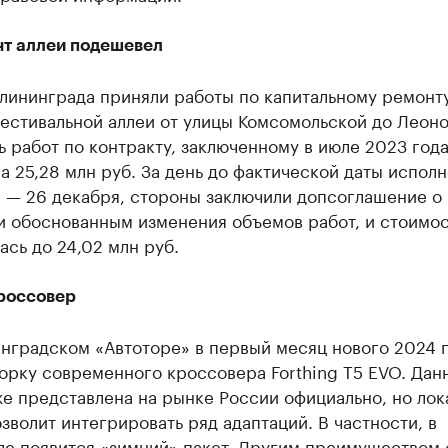
т аллеи подешевел
алининграда приняли работы по капитальному ремонт
естивальной аллеи от улицы Комсомольской до Леоно
 работ по контракту, заключенному в июле 2023 года
а 25,28 млн руб. За день до фактической даты испол
а — 26 декабря, стороны заключили допсоглашение о
и обоснованным изменения объемов работ, и стоимос
сь до 24,02 млн руб.
россовер
инградском «Автоторе» в первый месяц нового 2024 
орку современного кроссовера Forthing T5 EVO. Дан
е представлена на рынке России официально, но лок
зволит интегрировать ряд адаптаций. В частности, в
ле появится «зимний» пакет. Другим преимуществом 