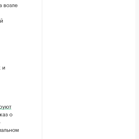
а возле
ой
 и
руют
каз о
ю
иальном