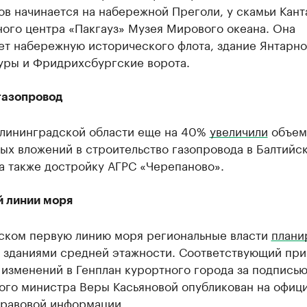
в начинается на набережной Преголи, у скамьи Кант
ого центра «Пакгауз» Музея Мирового океана. Она
ет набережную исторического флота, здание Янтарн
уры и Фридрихсбургские ворота.
газопровод
алининградской области еще на 40%
увеличили
объем
ых вложений в строительство газопровода в Балтийск
а также достройку АГРС «Черепаново».
й линии моря
ском первую линию моря региональные власти
плани
ь зданиями средней этажности. Соответствующий при
изменений в Генплан курортного города за подпись
ого министра Веры Касьяновой опубликован на офиц
правовой информации.