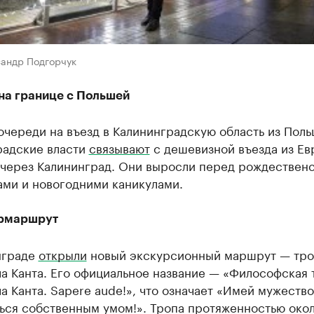
сандр Подгорчук
на границе с Польшей
череди на въезд в Калининградскую область из Пол
радские власти
связывают
с дешевизной въезда из Ев
 через Калининград. Они выросли перед рождествен
ами и новогодними каникулами.
рмаршрут
нграде
открыли
новый экскурсионный маршрут — тро
а Канта. Его официальное название — «Философская 
 Канта. Sapere aude!», что означает «Имей мужество
ться собственным умом!». Тропа протяженностью око