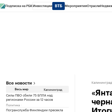
Подписка на РБК
Инвестиции
Мероприятия
Отрасли
Недви
РБК Life
Тренды
Визионеры
Национальные проекты
Город
Стиль
Кр
Спецпроекты СПб
Конференции СПб
Спецпроекты
Проверка конт
Калинингра
Все новости
Калининград
Весь мир
«Янт
Силы ПВО сбили 75 БПЛА над
регионами России за 12 часов
черн
Политика
Погранслужба Финляндии пресекла
Итог