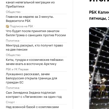
канал нелегальной миграции из
Прибалтики
Общество
РБК Калин
Главное за неделю за 3 минуты.
пятницы, 
Видеоитоги РБК
Подписка на РБК
Что будет после принятия сенатом
билля Грэма о санкциях против России
Политика
Минтруд раскрыл, кто получит право
на две пенсии
Общество
Киты, тундра и космические пейзажи:
зачем ехать в восточную Арктику
РБК и УК Первая
Лукашенко рассказал, зачем
Белоруссия открыла границы для
граждан ЕС
Политика
Сын Зинедина Зидана подписал
контракт с «Леганесом» на один год
Спорт
Над военной базой с комплексами