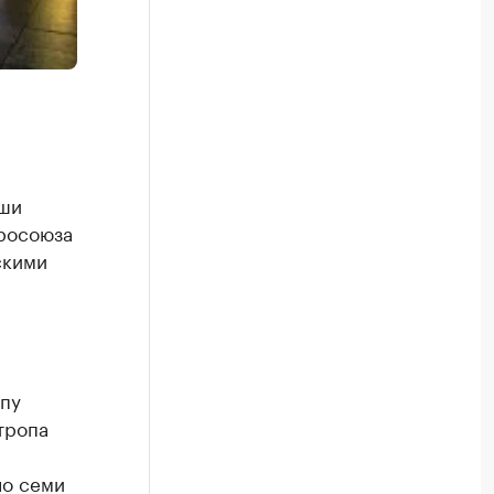
ьши
росоюза
скими
пу
тропа
ло семи