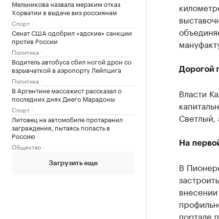
Мельникова назвала мерзким отказ
километро
Хорватии в выдаче виз россиянам
выставочн
Спорт
объединя
Сенат США одобрил «адские» санкции
против России
мануфакт
Политика
Водитель автобуса сбил ногой дрон со
взрывчаткой в аэропорту Лейпцига
Дорогой 
Политика
В Аргентине массажист рассказал о
Власти К
последних днях Диего Марадоны
капитальн
Спорт
Светлый, 
Литовец на автомобиле протаранил
заграждения, пытаясь попасть в
Россию
На перво
Общество
Загрузить еще
В Пионер
застроит
внесении 
профильн
портале 