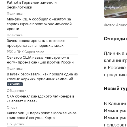
Patriot в Германии заметили
беспилотники
Политика
Минфин США сообщил о «взятом за
горло» Иране после экономической
Фото: Алек
ярости
Политика
Очереди 
Зачем инвестировать в торговые
пространства на первых этажах
РБК и ПИК Серия плюс
Длинные о
Сенатор США назвал «выстрелом в
калининг
ногу» проект санкций против России
в Россию
Политика
праздник
В вузах рассказали, как прошла одна из
«самых жарких» приемных кампаний
РАДИО
Новый ту
Общество
СКА обменял канадского легионера в
«Салават Юлаев»
В Калини
Спорт
Иммануил
Какие улицы перекроют в Москве из-за
Иммануила
триатлона 8 августа. Карта
пользова
Общество