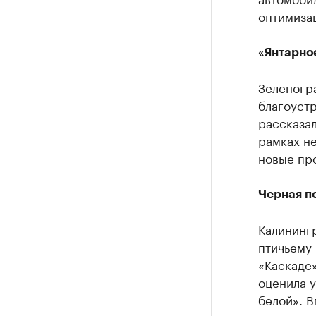
оптимизац
«Янтарно
Зеленогр
благоуст
рассказал
рамках не
новые про
Черная п
Калинингр
птичьему
«Каскаде»
оценила у
белой». В