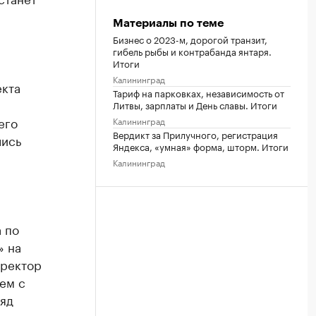
Материалы по теме
Бизнес о 2023-м, дорогой транзит,
гибель рыбы и контрабанда янтаря.
Итоги
Калининград
екта
Тариф на парковках, независимость от
Литвы, зарплаты и День славы. Итоги
его
Калининград
Вердикт за Прилучного, регистрация
лись
Яндекса, «умная» форма, шторм. Итоги
Калининград
 по
» на
иректор
ем с
ряд