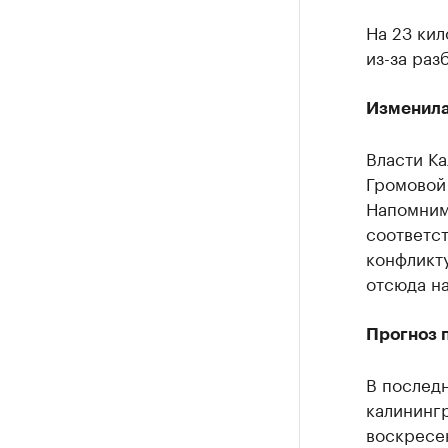
На 23 ки
из-за ра
Изменила
Власти К
Громовой 
Напомним,
соответст
конфликт
отсюда на
Прогноз 
В послед
калининг
воскресен