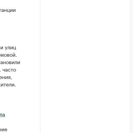
танции
и улиц
омовой.
тановили
, часто
ения,
ители.
ла
ние