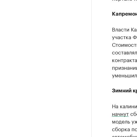
Капремон
Власти К
участка Ф
Стоимость
составлял
контракт
признани
уменьшила
Зимний к
На калин
начнут
сб
модель уж
сборка по
автомоби