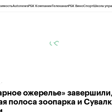
жимость
Autonews
РБК Компании
Телеканал
РБК Вино
Спорт
Школа упра
ипто
РБК Бизнес-среда
Дискуссионный клуб
Исследования
Кредитные 
рагентов
Политика
Экономика
Бизнес
Технологии и медиа
Финансы
Рын
д
арное ожерелье» завершили
ая полоса зоопарка и Сувалк
и