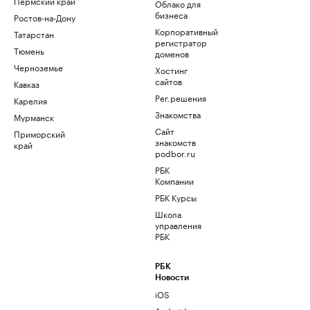
Пермский край
Облако для
бизнеса
Ростов-на-Дону
Корпоративный
Татарстан
регистратор
Тюмень
доменов
Черноземье
Хостинг
сайтов
Кавказ
Рег.решения
Карелия
Знакомства
Мурманск
Сайт
Приморский
знакомств
край
podbor.ru
РБК
Компании
РБК Курсы
Школа
управления
РБК
РБК
Новости
iOS