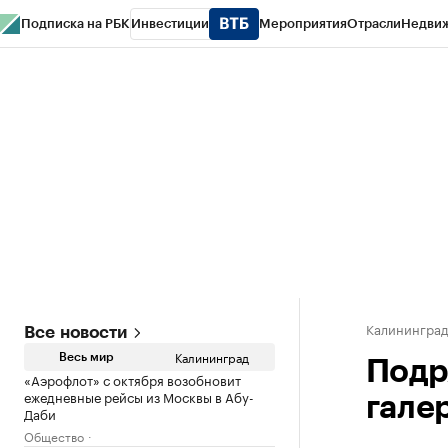
Подписка на РБК
Инвестиции
Мероприятия
Отрасли
Недви
РБК Life
Тренды
Визионеры
Национальные проекты
Город
Стиль
Кр
Спецпроекты СПб
Конференции СПб
Спецпроекты
Проверка конт
Калинингра
Все новости
Калининград
Весь мир
Подр
«Аэрофлот» с октября возобновит
ежедневные рейсы из Москвы в Абу-
гале
Даби
Общество