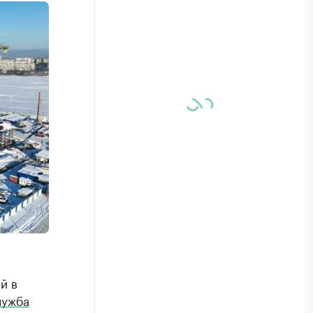
й в
лужба