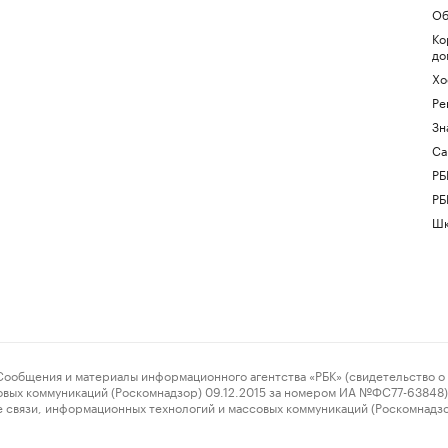
Об
Ко
до
Хо
Ре
Зн
Са
РБ
РБ
Шк
ения и материалы информационного агентства «РБК» (свидетельство о 
овых коммуникаций (Роскомнадзор) 09.12.2015 за номером ИА №ФС77-63848) 
 связи, информационных технологий и массовых коммуникаций (Роскомнадз