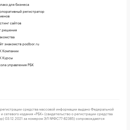
лако для бизнеса
рпоративный регистратор
менов
стинг сайтов
г.решения
акомства
йт знакомств podbor.ru
К Компании
К Курсы
ола управления РБК
регистрации средства массовой информации выдано Федеральной
и сетевого издания «РБК» (свидетельство о регистрации средства
ор) 03.12.2021 за номером ЭЛ №ФС77-82385) сопровождаются