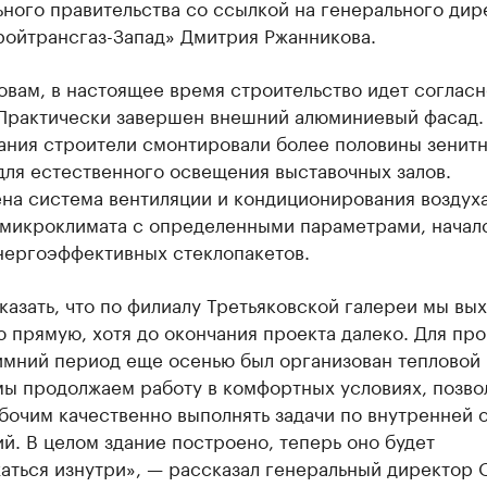
ного правительства со ссылкой на генерального дир
ойтрансгаз-Запад» Дмитрия Ржанникова.
овам, в настоящее время строительство идет согласн
 Практически завершен внешний алюминиевый фасад.
ания строители смонтировали более половины зенит
для естественного освещения выставочных залов.
на система вентиляции и кондиционирования воздуха
 микроклимата с определенными параметрами, начал
нергоэффективных стеклопакетов.
азать, что по филиалу Третьяковской галереи мы вы
 прямую, хотя до окончания проекта далеко. Для пр
имний период еще осенью был организован тепловой 
мы продолжаем работу в комфортных условиях, позв
бочим качественно выполнять задачи по внутренней 
. В целом здание построено, теперь оно будет
аться изнутри», — рассказал генеральный директор