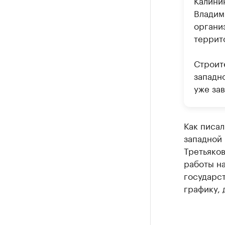
Калини
Владим
органи
террит
Строит
западно
уже за
Как писал
западной
Третьяков
работы на
государст
графику, 