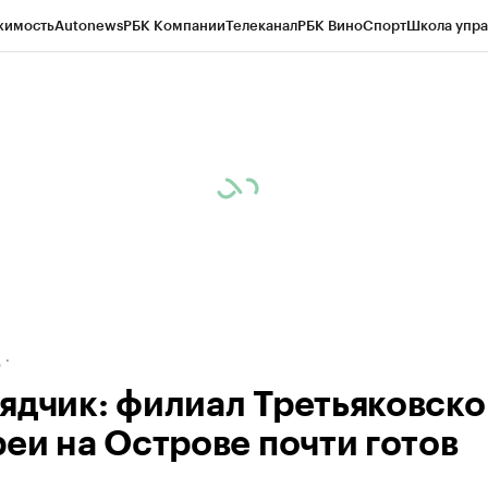
жимость
Autonews
РБК Компании
Телеканал
РБК Вино
Спорт
Школа упра
ипто
РБК Бизнес-среда
Дискуссионный клуб
Исследования
Кредитные 
рагентов
Политика
Экономика
Бизнес
Технологии и медиа
Финансы
Рын
д
ядчик: филиал Третьяковско
реи на Острове почти готов