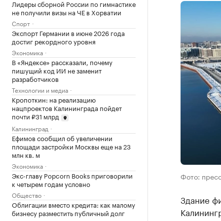
Лидеры сборной России по гимнастике
не получили визы на ЧЕ в Хорватии
Спорт
Экспорт Германии в июне 2026 года
достиг рекордного уровня
Экономика
В «Яндексе» рассказали, почему
пишущий код ИИ не заменит
разработчиков
Технологии и медиа
Кропоткин: на реализацию
нацпроектов Калининграда пойдет
почти ₽31 млрд
Калининград
Ефимов сообщил об увеличении
площади застройки Москвы еще на 23
млн кв. м
Экономика
Экс-главу Popcorn Books приговорили
Фото: прес
к четырем годам условно
Общество
Здание фи
Облигации вместо кредита: как малому
Калининг
бизнесу разместить публичный долг