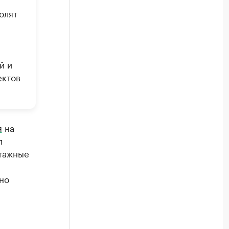
олят
й и
ектов
я
на
л
нтажные
но