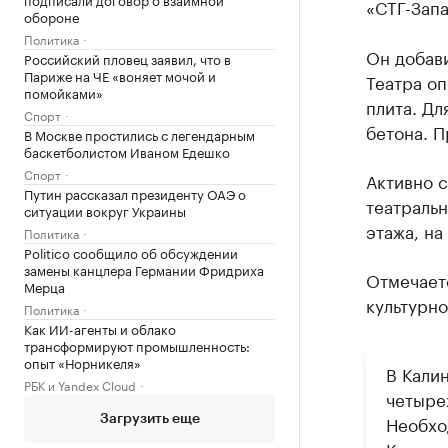
«СТГ-Зап
обороне
Политика
Он добави
Российский пловец заявил, что в
Париже на ЧЕ «воняет мочой и
Театра оп
помойками»
плита. Дл
Спорт
бетона. П
В Москве простились с легендарным
баскетболистом Иваном Едешко
Спорт
Активно 
Путин рассказал президенту ОАЭ о
театральн
ситуации вокруг Украины
этажа, на
Политика
Politico сообщило об обсуждении
замены канцлера Германии Фридриха
Отмечаетс
Мерца
культурно
Политика
Как ИИ-агенты и облако
трансформируют промышленность:
опыт «Норникеля»
В Кали
РБК и Yandex Cloud
четыре
Необхо
Загрузить еще