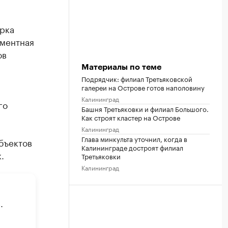
ерка
аментная
ов
Материалы по теме
Подрядчик: филиал Третьяковской
галереи на Острове готов наполовину
Калининград
го
Башня Третьяковки и филиал Большого.
Как строят кластер на Острове
Калининград
Глава минкульта уточнил, когда в
бъектов
Калининграде достроят филиал
.
Третьяковки
Калининград
.