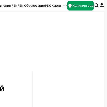
Калининград
вления РБК
РБК Образование
РБК Курсы
рейтинги
Франшизы
Газета
ок наличной валюты
й