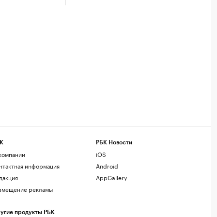
К
РБК Новости
компании
iOS
нтактная информация
Android
дакция
AppGallery
змещение рекламы
угие продукты РБК