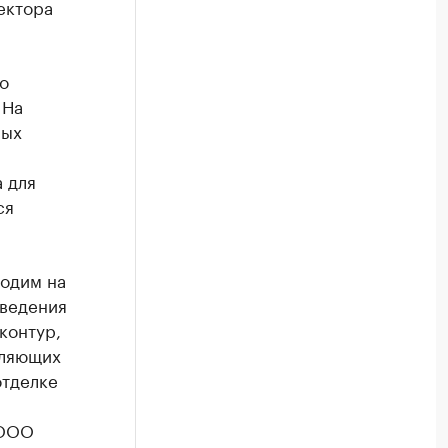
ектора
о
 На
ных
 для
ся
ходим на
оведения
контур,
оляющих
отделке
 ООО