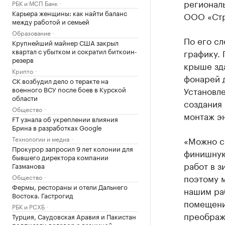
региональ
РБК и МСП Банк
Карьера женщины: как найти баланс
ООО «Стр
между работой и семьей
Образование
По его сл
Крупнейший майнер США закрыл
квартал с убытком и сократил биткоин-
графику.
резерв
крыше зд
Крипто
фонарей 
СК возбудил дело о теракте на
военного ВСУ после боев в Курской
Установле
области
создания
Общество
монтаж э
FT узнала об укреплении влияния
Брина в разработках Google
Технологии и медиа
«Можно ск
Прокурор запросил 9 лет колонии для
финишную
бывшего директора компании
работ в з
Газманова
поэтому 
Общество
Фермы, рестораны и отели Дальнего
нашим ра
Востока. Гастрогид
помещений
РБК и РСХБ
преображ
Турция, Саудовская Аравия и Пакистан
подписали договор о взаимной