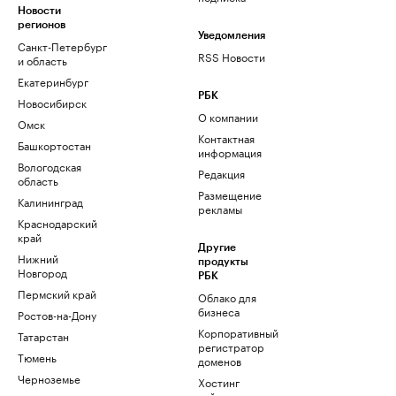
Новости
регионов
Уведомления
Санкт-Петербург
RSS Новости
и область
Екатеринбург
РБК
Новосибирск
О компании
Омск
Контактная
Башкортостан
информация
Вологодская
Редакция
область
Размещение
Калининград
рекламы
Краснодарский
край
Другие
Нижний
продукты
Новгород
РБК
Пермский край
Облако для
бизнеса
Ростов-на-Дону
Корпоративный
Татарстан
регистратор
Тюмень
доменов
Черноземье
Хостинг
сайтов