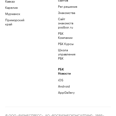
Кавказ
Рег.решения
Карелия
Знакомства
Мурманск
Сайт
Приморский
знакомств
край
podbor.ru
РБК
Компании
РБК Курсы
Школа
управления
РБК
РБК
Новости
iOS
Android
AppGallery
© ООО «БИЗНЕСПРЕСС», АО «РОСБИЗНЕСКОНСАЛТИНГ», 1995–