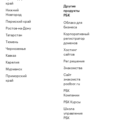
край
Другие
Нижний
продукты
Новгород
РБК
Пермский край
Облако для
бизнеса
Ростов-на-Дону
Корпоративный
Татарстан
регистратор
Тюмень
доменов
Черноземье
Хостинг
сайтов
Кавказ
Рег.решения
Карелия
Знакомства
Мурманск
Сайт
Приморский
знакомств
край
podbor.ru
РБК
Компании
РБК Курсы
Школа
управления
РБК