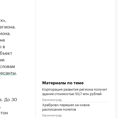
х»,
егиона.
иона.
 не
о в
бъект
ми
 словам
ресанты
.
Материалы по теме
Корпорация развития региона получит
здание стоимостью 50,7 млн рублей
. До 30
Калининград
Храброво перешел на новое
,
расписание полетов
стон
Калининград