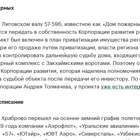
арных
 Литовском валу 57-59б, известное как «Дом пожарны
ся передать в собственность Корпорации развития р
ект был включен в план приватизации имущества рег
ри его продаже путем приватизации, власти региона
 контролировать дальнейшую судьбу дома, входящег
урный комплекс с Закхаймскими воротами. Поэтому о
 Корпорации развития, которая наделена полномочия
а судьбой объекта после передачи его инвестору. По
рпорации Андрея Толмачева, у проекта
уже есть инте
списание
 Храброво перешел на осенне-зимний график полетов
9 года компании «Аэрофлот», «Уральские авиалинии»
 «S7», «ЮТэйр», «ЮВТ Аэро», «Северсталь», «Узбеки