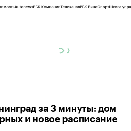
жимость
Autonews
РБК Компании
Телеканал
РБК Вино
Спорт
Школа упра
ипто
РБК Бизнес-среда
Дискуссионный клуб
Исследования
Кредитные 
рагентов
Политика
Экономика
Бизнес
Технологии и медиа
Финансы
Рын
д
нинград за 3 минуты: дом
рных и новое расписание