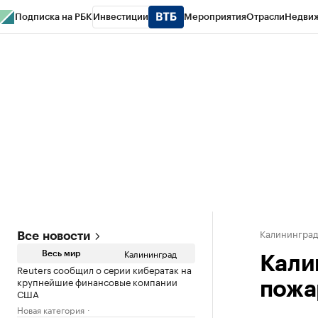
Подписка на РБК
Инвестиции
Мероприятия
Отрасли
Недви
РБК Life
Тренды
Визионеры
Национальные проекты
Город
Стиль
Кр
Спецпроекты СПб
Конференции СПб
Спецпроекты
Проверка конт
Калинингра
Все новости
Калининград
Весь мир
Кали
Reuters сообщил о серии кибератак на
крупнейшие финансовые компании
пожа
США
Новая категория