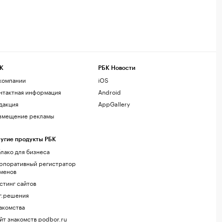
К
РБК Новости
компании
iOS
нтактная информация
Android
дакция
AppGallery
змещение рекламы
угие продукты РБК
лако для бизнеса
рпоративный регистратор
менов
стинг сайтов
г.решения
акомства
йт знакомств podbor.ru