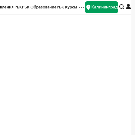
Калининград
вления РБК
РБК Образование
РБК Курсы
рейтинги
Франшизы
Газета
ок наличной валюты