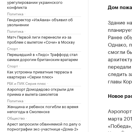
урегулировании украинского
конфликта
Дом пож
Политика
Гендиректор «ИжАвиа» объявил об
Здание на
увольнении
планирует
Политика
Ранее объ
Матч Первой лиги перенесли из-за
проблем с вылетом «Сочи» в Москву
Однако, п
Спорт
смогли бы
Перешедший в «Лидс» Траффорд стал
архитект
самым дорогим британским вратарем
передали
Спорт
Как устроены приватные террасы в
следить з
квартирах «Серии плюс»
главы Ко
РБК и ПИК Серия плюс
Аэропорт Домодедово открыли для
приема и вылета самолетов
Новое ра
Политика
Женщина и ребенок погибли во время
Аэропорт
непогоды в Смоленске
марта 201
Общество
Арест запросили обвиняемой по делу о
«Победа»,
порнографии экс-участнице «Дома-2»