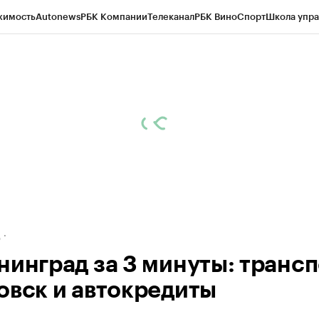
жимость
Autonews
РБК Компании
Телеканал
РБК Вино
Спорт
Школа упра
ипто
РБК Бизнес-среда
Дискуссионный клуб
Исследования
Кредитные 
рагентов
Политика
Экономика
Бизнес
Технологии и медиа
Финансы
Рын
д
нинград за 3 минуты: трансп
овск и автокредиты