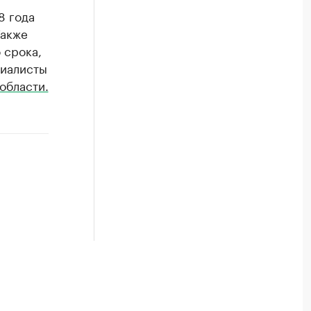
8 года
Также
 срока,
циалисты
области.