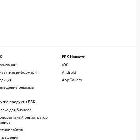
К
РБК Новости
компании
iOS
нтактная информация
Android
дакция
AppGallery
змещение рекламы
угие продукты РБК
лако для бизнеса
рпоративный регистратор
менов
стинг сайтов
г.решения