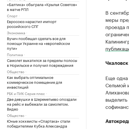
«Балтика» обыграла «Крылья Советов»
в матче РПЛ
В сентяб
Спорт
меры пре
Евросоюз нарастил импорт
проезда 
российского СПГ
Экономика
ограничен
Вучич пообещал сделать все для
Калининг
помощи Украине на «европейском
публикац
пути»
Политика
Самолет выкатился за пределы полосы
Чкаловск
в Норильске и получил повреждения
Общество
Еще одна
Как выбрать оптимальное
коммерческое помещение для
Сельмой 
инвестиций
Алиханова
РБК и ПИК Серия плюс
выделить 
Две девушки в Шереметьево опоздали
на рейс и выбежали за самолетом.
софинанс
Видео
Общество
Юные хоккеисты «Спартака» стали
Автокред
победителями Кубка Александра