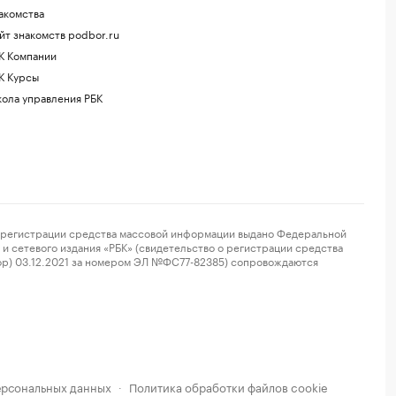
акомства
йт знакомств podbor.ru
К Компании
К Курсы
ола управления РБК
регистрации средства массовой информации выдано Федеральной
и сетевого издания «РБК» (свидетельство о регистрации средства
ор) 03.12.2021 за номером ЭЛ №ФС77-82385) сопровождаются
ерсональных данных
Политика обработки файлов cookie
·