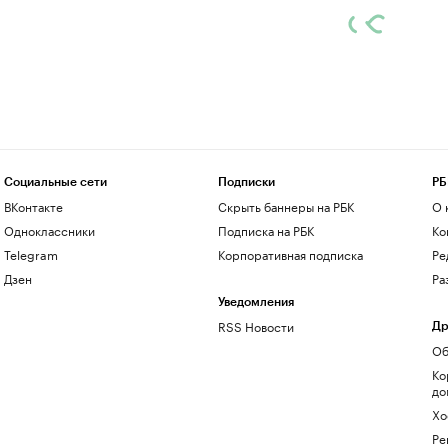
Социальные сети
Подписки
РБ
ВКонтакте
Скрыть баннеры на РБК
О 
Одноклассники
Подписка на РБК
Ко
Telegram
Корпоративная подписка
Ре
Дзен
Ра
Уведомления
RSS Новости
Др
Об
Ко
до
Хо
Ре