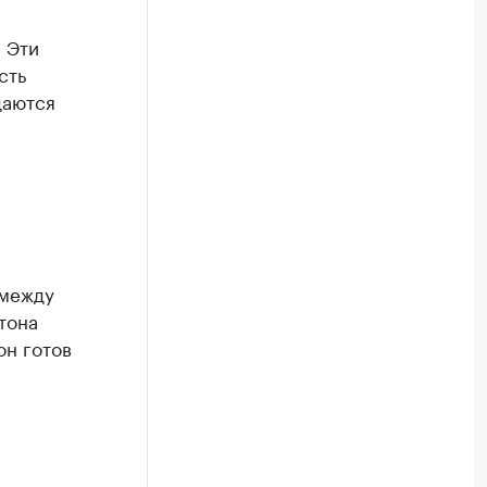
. Эти
сть
даются
 между
тона
он готов