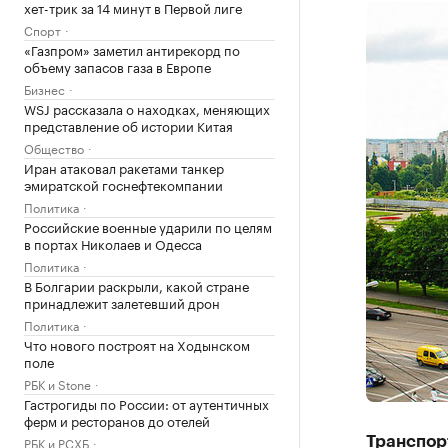
хет-трик за 14 минут в Первой лиге
Спорт
«Газпром» заметил антирекорд по
объему запасов газа в Европе
Бизнес
WSJ рассказала о находках, меняющих
представление об истории Китая
Общество
Иран атаковал ракетами танкер
эмиратской госнефтекомпании
Политика
Российские военные ударили по целям
в портах Николаев и Одесса
Политика
В Болгарии раскрыли, какой стране
принадлежит залетевший дрон
Политика
Что нового построят на Ходынском
поле
РБК и Stone
Гастрогиды по России: от аутентичных
ферм и ресторанов до отелей
РБК и РСХБ
Транспор