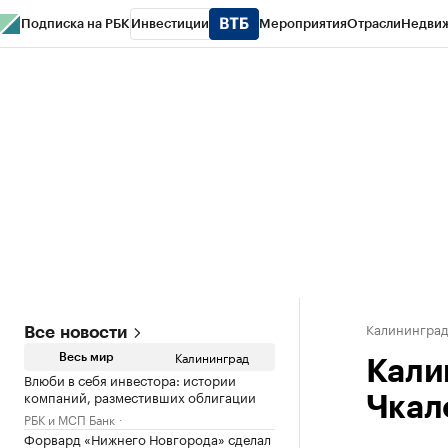
Подписка на РБК
Инвестиции
Мероприятия
Отрасли
Недви
РБК Life
Тренды
Визионеры
Национальные проекты
Город
Стиль
Кр
Спецпроекты СПб
Конференции СПб
Спецпроекты
Проверка конт
Калинингра
Все новости
Калининград
Весь мир
Кали
Влюби в себя инвестора: истории
компаний, разместивших облигации
Чкал
РБК и МСП Банк
Форвард «Нижнего Новгорода» сделал