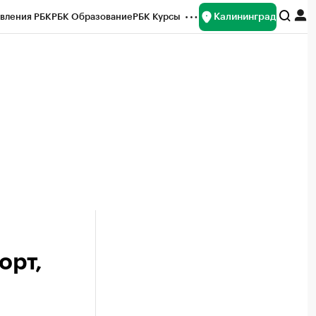
Калининград
вления РБК
РБК Образование
РБК Курсы
рейтинги
Франшизы
Газета
ок наличной валюты
орт,