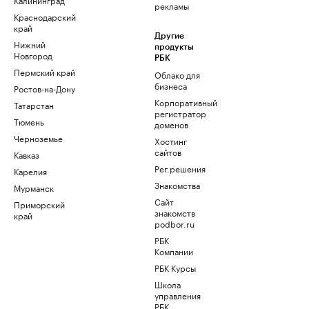
рекламы
Краснодарский
край
Другие
Нижний
продукты
Новгород
РБК
Пермский край
Облако для
бизнеса
Ростов-на-Дону
Корпоративный
Татарстан
регистратор
Тюмень
доменов
Черноземье
Хостинг
сайтов
Кавказ
Рег.решения
Карелия
Знакомства
Мурманск
Сайт
Приморский
знакомств
край
podbor.ru
РБК
Компании
РБК Курсы
Школа
управления
РБК