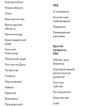
Екатеринбург
РБК
Новосибирск
О компании
Омск
Контактная
Башкортостан
информация
Вологодская
Редакция
область
Размещение
Калининград
рекламы
Краснодарский
край
Другие
Нижний
продукты
Новгород
РБК
Пермский край
Облако для
бизнеса
Ростов-на-Дону
Корпоративный
Татарстан
регистратор
Тюмень
доменов
Черноземье
Хостинг
сайтов
Кавказ
Рег.решения
Карелия
Знакомства
Мурманск
Сайт
Приморский