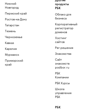
Другие
Нижний
продукты
Новгород
РБК
Пермский край
Облако для
бизнеса
Ростов-на-Дону
Корпоративный
Татарстан
регистратор
Тюмень
доменов
Черноземье
Хостинг
сайтов
Кавказ
Рег.решения
Карелия
Знакомства
Мурманск
Сайт
Приморский
знакомств
край
podbor.ru
РБК
Компании
РБК Курсы
Школа
управления
РБК
РБК