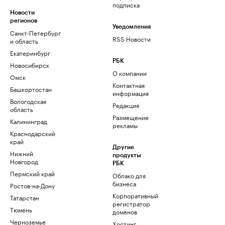
подписка
Новости
регионов
Уведомления
Санкт-Петербург
RSS Новости
и область
Екатеринбург
РБК
Новосибирск
О компании
Омск
Контактная
Башкортостан
информация
Вологодская
Редакция
область
Размещение
Калининград
рекламы
Краснодарский
край
Другие
Нижний
продукты
Новгород
РБК
Пермский край
Облако для
бизнеса
Ростов-на-Дону
Корпоративный
Татарстан
регистратор
Тюмень
доменов
Черноземье
Хостинг