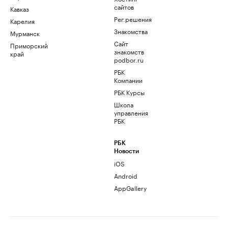
сайтов
Кавказ
Рег.решения
Карелия
Знакомства
Мурманск
Сайт
Приморский
знакомств
край
podbor.ru
РБК
Компании
РБК Курсы
Школа
управления
РБК
РБК
Новости
iOS
Android
AppGallery