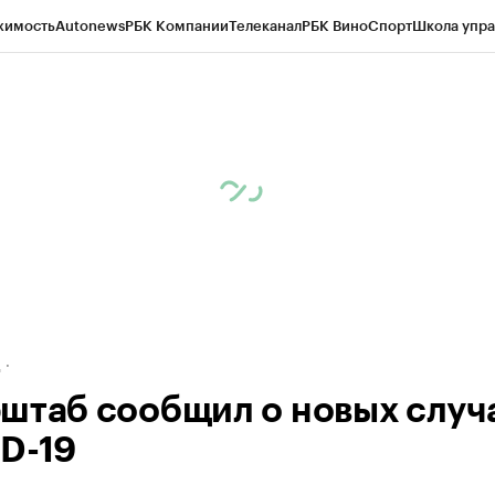
жимость
Autonews
РБК Компании
Телеканал
РБК Вино
Спорт
Школа упра
ипто
РБК Бизнес-среда
Дискуссионный клуб
Исследования
Кредитные 
рагентов
Политика
Экономика
Бизнес
Технологии и медиа
Финансы
Рын
д
штаб сообщил о новых случ
D-19