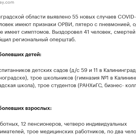
bay.com
градской области выявлено 55 новых случаев COVID-
ловек имеют признаки ОРВИ, пятеро с пневмонией, 
е имеет симптомов. Выздоровел 41 человек, смертей
бщил региональный оперштаб.
болевших детей:
спитанников детских садов (д/с 59 и 11 в Калининград
ноградске), трое школьников (гимназия №1 в Калинин
дская школа), трое студентов (РАНХиГС, бизнес- кол
болевших взрослых:
аботных, 12 пенсионеров, четверо индивидуальных
мателей, трое медицинских работников, по два чело