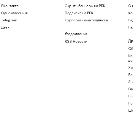
ВКонтакте
Скрыть баннеры на РБК
О 
Одноклассники
Подписка на РБК
Ко
Telegram
Корпоративная подписка
Ре
Дзен
Ра
Уведомления
RSS Новости
Др
Об
Ко
до
Хо
Ре
Зн
Са
РБ
РБ
Шк