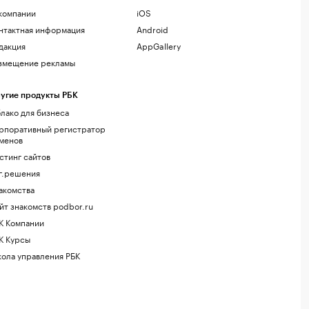
компании
iOS
нтактная информация
Android
дакция
AppGallery
змещение рекламы
угие продукты РБК
лако для бизнеса
рпоративный регистратор
менов
стинг сайтов
г.решения
акомства
йт знакомств podbor.ru
К Компании
К Курсы
ола управления РБК