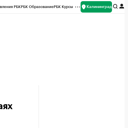
Калининград
вления РБК
РБК Образование
РБК Курсы
рейтинги
Франшизы
Газета
ок наличной валюты
аях