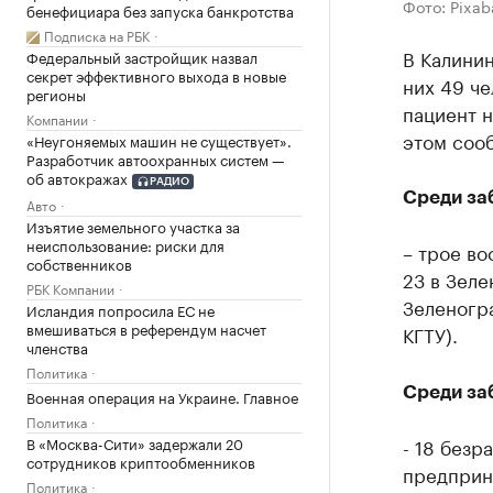
Фото: Pixa
бенефициара без запуска банкротства
Подписка на РБК
В Калинин
Федеральный застройщик назвал
секрет эффективного выхода в новые
них 49 че
регионы
пациент н
Компании
этом соо
«Неугоняемых машин не существует».
Разработчик автоохранных систем —
об автокражах
РАДИО
Среди за
Авто
Изъятие земельного участка за
неиспользование: риски для
– трое во
собственников
23 в Зеле
РБК Компании
Зеленогра
Исландия попросила ЕС не
вмешиваться в референдум насчет
КГТУ).
членства
Политика
Среди за
Военная операция на Украине. Главное
Политика
В «Москва-Сити» задержали 20
- 18 безр
сотрудников криптообменников
предприни
Политика