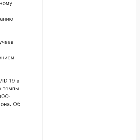
дному
занию
учаев
ением
ID-19 в
е темпы
800-
иона. Об