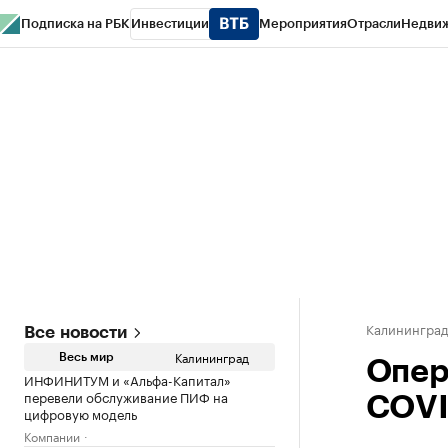
Подписка на РБК
Инвестиции
Мероприятия
Отрасли
Недви
РБК Life
Тренды
Визионеры
Национальные проекты
Город
Стиль
Кр
Спецпроекты СПб
Конференции СПб
Спецпроекты
Проверка конт
Калинингра
Все новости
Калининград
Весь мир
Опер
ИНФИНИТУМ и «Альфа-Капитал»
перевели обслуживание ПИФ на
COVI
цифровую модель
Компании