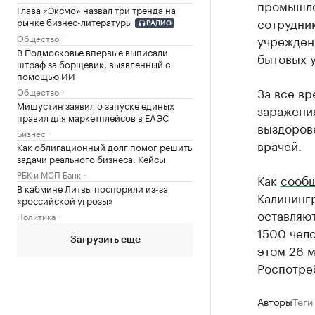
промышле
Глава «Эксмо» назвал три тренда на
сотрудни
рынке бизнес-литературы
РАДИО
учрежден
Общество
В Подмосковье впервые выписали
бытовых у
штраф за борщевик, выявленный с
помощью ИИ
За все вр
Общество
Мишустин заявил о запуске единых
заражени
правил для маркетплейсов в ЕАЭС
выздорове
Бизнес
врачей.
Как облигационный долг помог решить
задачи реального бизнеса. Кейсы
РБК и МСП Банк
Как
сооб
В кабмине Литвы поспорили из-за
Калинингр
«российской угрозы»
оставляю
Политика
1500 чело
Загрузить еще
этом 26 м
Роспотре
Авторы
Теги