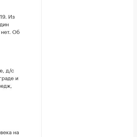
19. Из
один
 нет. Об
е, д/с
граде и
ледж,
века на