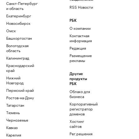
Санкт-Петербург
RSS Новости
и область
Екатеринбург
РБК
Новосибирск
О компании
Омск
Контактная
Башкортостан
информация
Вологодская
Редакция
область
Размещение
Калининград
рекламы
Краснодарский
край
Другие
Нижний
продукты
Новгород
РБК
Пермский край
Облако для
бизнеса
Ростов-на-Дону
Корпоративный
Татарстан
регистратор
Тюмень
доменов
Черноземье
Хостинг
сайтов
Кавказ
Рег.решения
Карелия