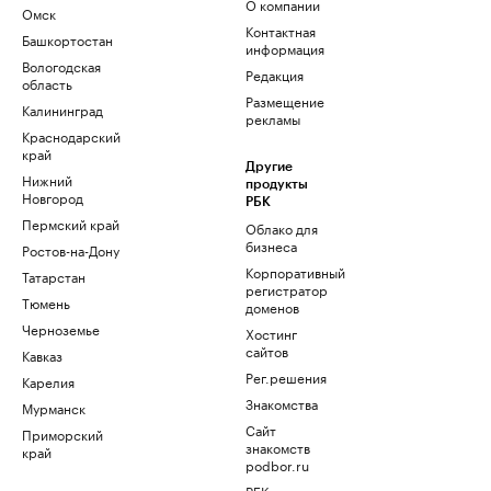
О компании
Омск
Контактная
Башкортостан
информация
Вологодская
Редакция
область
Размещение
Калининград
рекламы
Краснодарский
край
Другие
Нижний
продукты
Новгород
РБК
Пермский край
Облако для
бизнеса
Ростов-на-Дону
Корпоративный
Татарстан
регистратор
Тюмень
доменов
Черноземье
Хостинг
сайтов
Кавказ
Рег.решения
Карелия
Знакомства
Мурманск
Сайт
Приморский
знакомств
край
podbor.ru
РБК