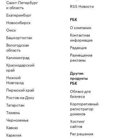
Санкт-Петербург
RSS Новости
и область
Екатеринбург
РБК
Новосибирск
О компании
Омск
Контактная
Башкортостан
информация
Вологодская
Редакция
область
Размещение
Калининград
рекламы
Краснодарский
край
Другие
Нижний
продукты
Новгород
РБК
Пермский край
Облако для
бизнеса
Ростов-на-Дону
Корпоративный
Татарстан
регистратор
Тюмень
доменов
Черноземье
Хостинг
сайтов
Кавказ
Рег.решения
Карелия