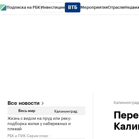
Подписка на РБК
Инвестиции
Мероприятия
Отрасли
Недви
РБК Life
Тренды
Визионеры
Национальные проекты
Город
Стиль
Кр
Спецпроекты СПб
Конференции СПб
Спецпроекты
Проверка конт
Калинингра
Все новости
Калининград
Весь мир
Пере
Жизнь с видом на пруд или реку:
подборка жилья у набережных и
Кали
пляжей
РБК и ПИК Серия плюс