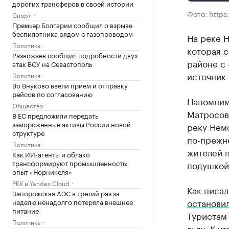
дорогих трансферов в своей истории
Фото: https
Спорт
Премьер Болгарии сообщил о взрыве
беспилотника рядом с газопроводом
На реке 
Политика
которая 
Развожаев сообщил подробности двух
районе с
атак ВСУ на Севастополь
источник 
Политика
Во Внуково ввели прием и отправку
рейсов по согласованию
Напомним
Общество
Матросовк
В ЕС предложили передать
замороженные активы России новой
реку Немо
структуре
по-прежне
Политика
жителей п
Как ИИ-агенты и облако
трансформируют промышленность:
подушкой
опыт «Норникеля»
РБК и Yandex Cloud
Как писал
Запорожская АЭС в третий раз за
останови
неделю ненадолго потеряла внешнее
питание
Туристам
Политика
льду. К у