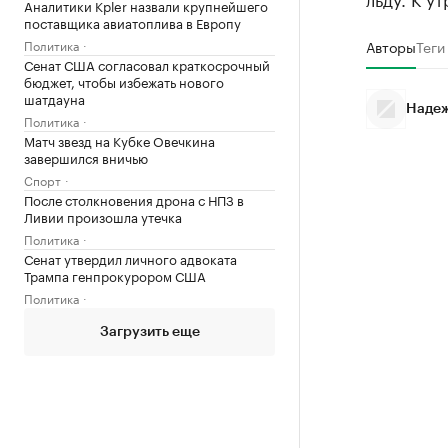
Аналитики Kpler назвали крупнейшего
поставщика авиатоплива в Европу
Политика
Авторы
Теги
Сенат США согласовал краткосрочный
бюджет, чтобы избежать нового
шатдауна
Надеж
Политика
Матч звезд на Кубке Овечкина
завершился вничью
Спорт
После столкновения дрона с НПЗ в
Ливии произошла утечка
Политика
Сенат утвердил личного адвоката
Трампа генпрокурором США
Политика
Загрузить еще