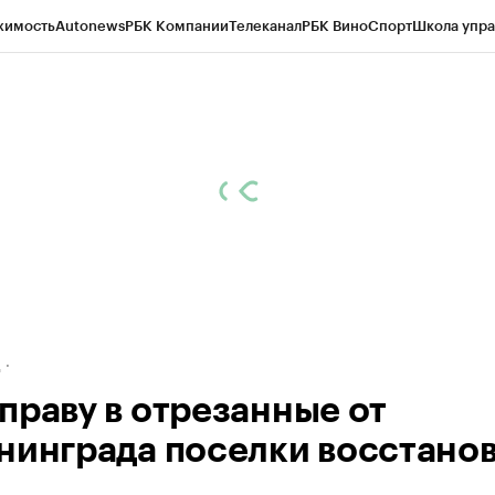
жимость
Autonews
РБК Компании
Телеканал
РБК Вино
Спорт
Школа упра
ипто
РБК Бизнес-среда
Дискуссионный клуб
Исследования
Кредитные 
рагентов
Политика
Экономика
Бизнес
Технологии и медиа
Финансы
Рын
д
праву в отрезанные от
нинграда поселки восстано