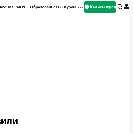
Калининград
вления РБК
РБК Образование
РБК Курсы
рейтинги
Франшизы
Газета
ок наличной валюты
вили