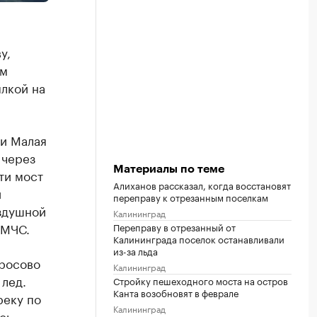
у,
ом
лкой на
и Малая
 через
Материалы по теме
ти мост
Алиханов рассказал, когда восстановят
и
переправу к отрезанным поселкам
оздушной
Калининград
 МЧС.
Переправу в отрезанный от
Калининграда поселок останавливали
из-за льда
тросово
Калининград
 лед.
Стройку пешеходного моста на остров
Канта возобновят в феврале
реку по
Калининград
сь.