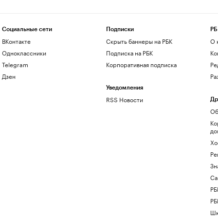
Социальные сети
Подписки
РБ
ВКонтакте
Скрыть баннеры на РБК
О 
Одноклассники
Подписка на РБК
Ко
Telegram
Корпоративная подписка
Ре
Дзен
Ра
Уведомления
RSS Новости
Др
Об
Ко
до
Хо
Ре
Зн
Са
РБ
РБ
Шк