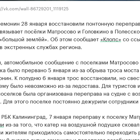
://vk.com/wall-86729201_1119125
Немонин 28 января восстановили понтонную переправ
связывает посёлки Матросово и Головкино в Полесск
 «большой землёй». Об этом сообщает
«Клопс»
со ссы
в экстренных службах региона.
, автомобильное сообщение с поселками Матросово 
а было прервано 5 января из-за обрыва троса моста
нин. К полудню 6 января трос восстановили, но свес
му было невозможно из-за ледостава. Для туристов 
оселков была организована переправа на судне с в
. Для этого поселке постоянно дежурили сотрудники
 РБК Калининград, 7 января переправу к поселку Ма
ли
из-за того, что катер на воздушной подушке сковал
 и жителям приходилось самостоятельно переходить 
тру 8 января судно заменили и переправа возобновила