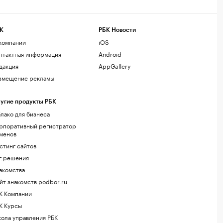
К
РБК Новости
компании
iOS
нтактная информация
Android
дакция
AppGallery
змещение рекламы
угие продукты РБК
лако для бизнеса
рпоративный регистратор
менов
стинг сайтов
г.решения
акомства
йт знакомств podbor.ru
К Компании
К Курсы
ола управления РБК