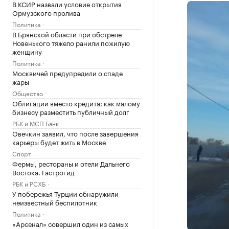
В КСИР назвали условие открытия
Ормузского пролива
Политика
В Брянской области при обстреле
Новенького тяжело ранили пожилую
женщину
Политика
Москвичей предупредили о спаде
жары
Общество
Облигации вместо кредита: как малому
бизнесу разместить публичный долг
РБК и МСП Банк
Овечкин заявил, что после завершения
карьеры будет жить в Москве
Спорт
Фермы, рестораны и отели Дальнего
Востока. Гастрогид
РБК и РСХБ
У побережья Турции обнаружили
неизвестный беспилотник
Политика
«Арсенал» совершил один из самых